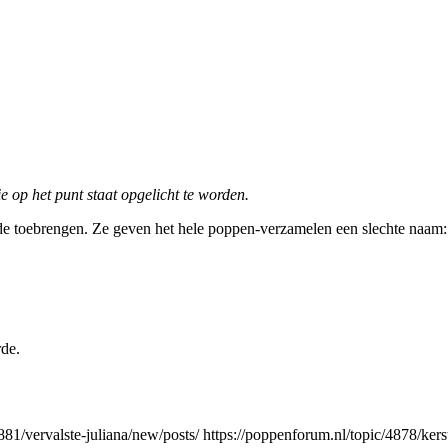
ie op het punt staat opgelicht te worden.
de toebrengen. Ze geven het hele poppen-verzamelen een slechte naam: 
rde.
881/vervalste-juliana/new/posts/
https://poppenforum.nl/topic/4878/ker