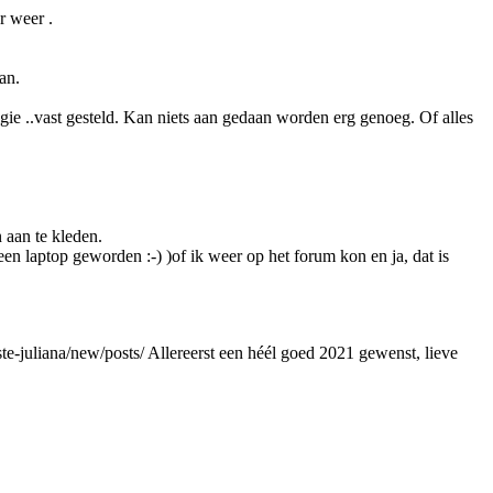
er weer .
an.
ie ..vast gesteld. Kan niets aan gedaan worden erg genoeg. Of alles
 aan te kleden.
en laptop geworden :-) )of ik weer op het forum kon en ja, dat is
ste-juliana/new/posts/
Allereerst een héél goed 2021 gewenst, lieve