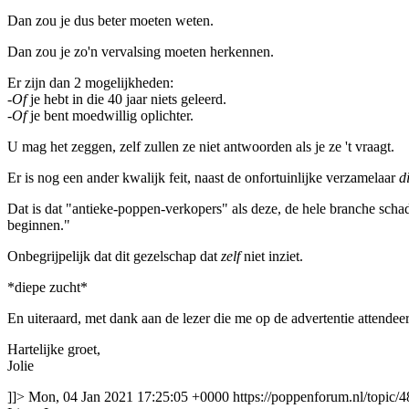
Dan zou je dus beter moeten weten.
Dan zou je zo'n vervalsing moeten herkennen.
Er zijn dan 2 mogelijkheden:
-
Of
je hebt in die 40 jaar niets geleerd.
-
Of
je bent moedwillig oplichter.
U mag het zeggen, zelf zullen ze niet antwoorden als je ze 't vraagt.
Er is nog een ander kwalijk feit, naast de onfortuinlijke verzamelaar
d
Dat is dat "antieke-poppen-verkopers" als deze, de hele branche scha
beginnen."
Onbegrijpelijk dat dit gezelschap dat
zelf
niet inziet.
*diepe zucht*
En uiteraard, met dank aan de lezer die me op de advertentie attendee
Hartelijke groet,
Jolie
]]>
Mon, 04 Jan 2021 17:25:05 +0000
https://poppenforum.nl/topic/4