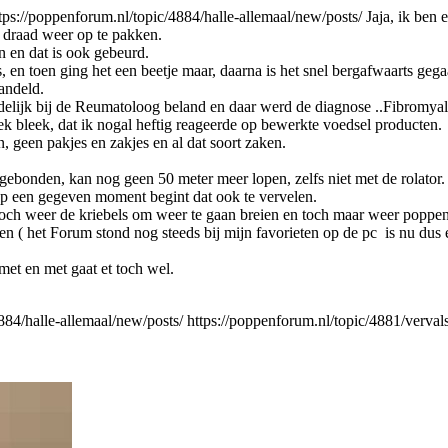
tps://poppenforum.nl/topic/4884/halle-allemaal/new/posts/
Jaja, ik ben 
 draad weer op te pakken.
n en dat is ook gebeurd.
 en toen ging het een beetje maar, daarna is het snel bergafwaarts gega
handeld.
delijk bij de Reumatoloog beland en daar werd de diagnose ..Fibromyalg
k bleek, dat ik nogal heftig reageerde op bewerkte voedsel producten.
, geen pakjes en zakjes en al dat soort zaken.
 gebonden, kan nog geen 50 meter meer lopen, zelfs niet met de rolator.
op een gegeven moment begint dat ook te vervelen.
toch weer de kriebels om weer te gaan breien en toch maar weer poppen
en ( het Forum stond nog steeds bij mijn favorieten op de pc is nu dus e
met en met gaat et toch wel.
884/halle-allemaal/new/posts/
https://poppenforum.nl/topic/4881/verval