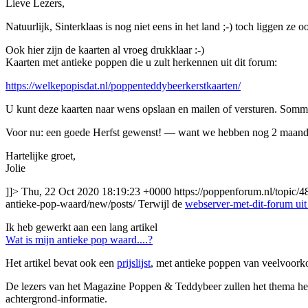
Lieve Lezers,
Natuurlijk, Sinterklaas is nog niet eens in het land ;-) toch liggen ze 
Ook hier zijn de kaarten al vroeg drukklaar :-)
Kaarten met antieke poppen die u zult herkennen uit dit forum:
https://welkepopisdat.nl/poppenteddybeerkerstkaarten/
U kunt deze kaarten naar wens opslaan en mailen of versturen. Sommig
Voor nu: een goede Herfst gewenst! — want we hebben nog 2 maanden 
Hartelijke groet,
Jolie
]]>
Thu, 22 Oct 2020 18:19:23 +0000
https://poppenforum.nl/topic/4
antieke-pop-waard/new/posts/
Terwijl de
webserver-met-dit-forum uit
Ik heb gewerkt aan een lang artikel
Wat is mijn antieke pop waard....?
Het artikel bevat ook een
prijslijst
, met antieke poppen van veelvoorko
De lezers van het Magazine Poppen & Teddybeer zullen het thema herken
achtergrond-informatie.