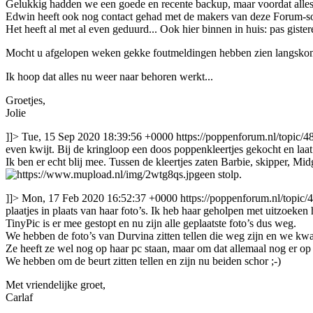
Gelukkig hadden we een goede en recente backup, maar voordat alles
Edwin heeft ook nog contact gehad met de makers van deze Forum-so
Het heeft al met al even geduurd... Ook hier binnen in huis: pas giste
Mocht u afgelopen weken gekke foutmeldingen hebben zien langskom
Ik hoop dat alles nu weer naar behoren werkt...
Groetjes,
Jolie
]]>
Tue, 15 Sep 2020 18:39:56 +0000
https://poppenforum.nl/topic/48
even kwijt. Bij de kringloop een doos poppenkleertjes gekocht en laat
Ik ben er echt blij mee. Tussen de kleertjes zaten Barbie, skipper, Mi
een stolp.
]]>
Mon, 17 Feb 2020 16:52:37 +0000
https://poppenforum.nl/topic/
plaatjes in plaats van haar foto’s. Ik heb haar geholpen met uitzoeken
TinyPic is er mee gestopt en nu zijn alle geplaatste foto’s dus weg.
We hebben de foto’s van Durvina zitten tellen die weg zijn en we kw
Ze heeft ze wel nog op haar pc staan, maar om dat allemaal nog er op t
We hebben om de beurt zitten tellen en zijn nu beiden schor ;-)
Met vriendelijke groet,
Carlaf