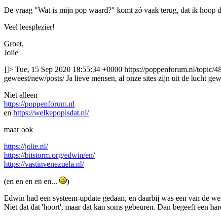
De vraag "Wat is mijn pop waard?" komt zó vaak terug, dat ik hoop d
Veel leesplezier!
Groet,
Jolie
]]>
Tue, 15 Sep 2020 18:55:34 +0000
https://poppenforum.nl/topic/4
geweest/new/posts/
Ja lieve mensen, al onze sites zijn uit de lucht gewe
Niet alleen
https://poppenforum.nl
en
https://welkepopisdat.nl/
maar ook
https://jolie.nl/
https://bitstorm.org/edwin/en/
https://vastinvenezuela.nl/
(en en en en en...
)
Edwin had een systeem-update gedaan, en daarbij was een van de we
Niet dat dat 'hoort', maar dat kan soms gebeuren. Dan begeeft een hard