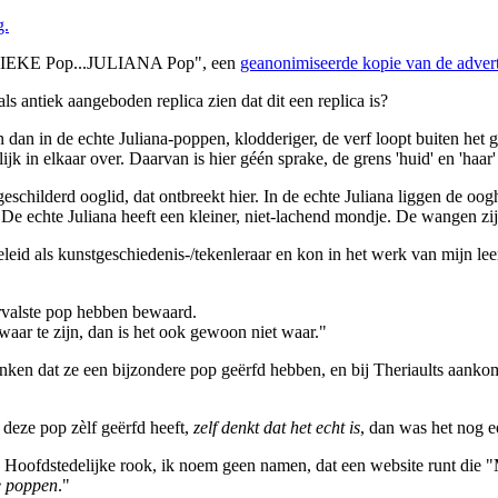
g.
 ANTIEKE Pop...JULIANA Pop", een
geanonimiseerde kopie van de adverte
als antiek aangeboden replica zien dat dit een replica is?
 dan in de echte Juliana-poppen, klodderiger, de verf loopt buiten het 
jk in elkaar over. Daarvan is hier géén sprake, de grens 'huid' en 'haar' 
eschilderd ooglid, dat ontbreekt hier. In de echte Juliana liggen de oo
). De echte Juliana heeft een kleiner, niet-lachend mondje. De wangen z
leid als kunstgeschiedenis-/tekenleraar en kon in het werk van mijn le
valste pop hebben bewaard.
aar te zijn, dan is het ook gewoon niet waar."
enken dat ze een bijzondere pop geërfd hebben, en bij Theriaults aanko
deze pop zèlf geërfd heeft,
zelf denkt dat het echt is
, dan was het nog e
de Hoofdstedelijke rook, ik noem geen namen, dat een website runt die 
e poppen
."