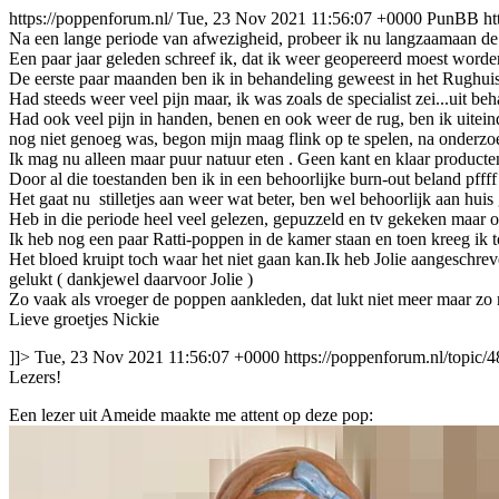
https://poppenforum.nl/
Tue, 23 Nov 2021 11:56:07 +0000
PunBB
ht
Na een lange periode van afwezigheid, probeer ik nu langzaamaan de
Een paar jaar geleden schreef ik, dat ik weer geopereerd moest worde
De eerste paar maanden ben ik in behandeling geweest in het Rughuis,
Had steeds weer veel pijn maar, ik was zoals de specialist zei...uit be
Had ook veel pijn in handen, benen en ook weer de rug, ben ik uitein
nog niet genoeg was, begon mijn maag flink op te spelen, na onderzoe
Ik mag nu alleen maar puur natuur eten . Geen kant en klaar producten
Door al die toestanden ben ik in een behoorlijke burn-out beland pffff
Het gaat nu stilletjes aan weer wat beter, ben wel behoorlijk aan huis
Heb in die periode heel veel gelezen, gepuzzeld en tv gekeken maar 
Ik heb nog een paar Ratti-poppen in de kamer staan en toen kreeg ik 
Het bloed kruipt toch waar het niet gaan kan.Ik heb Jolie aangeschrev
gelukt ( dankjewel daarvoor Jolie )
Zo vaak als vroeger de poppen aankleden, dat lukt niet meer maar zo 
Lieve groetjes Nickie
]]>
Tue, 23 Nov 2021 11:56:07 +0000
https://poppenforum.nl/topic/4
Lezers!
Een lezer uit Ameide maakte me attent op deze pop: