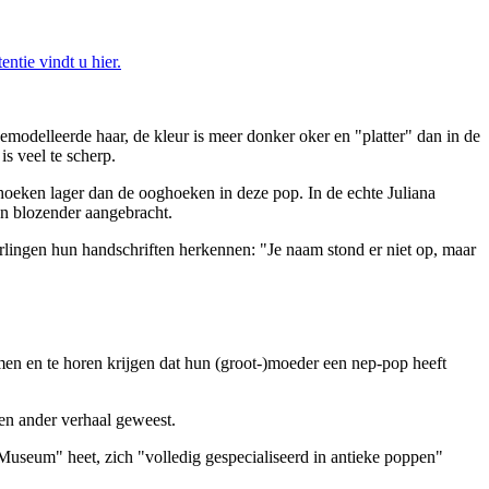
ntie vindt u hier.
gemodelleerde haar, de kleur is meer donker oker en "platter" dan in de
is veel te scherp.
ghoeken lager dan de ooghoeken in deze pop. In de echte Juliana
ijn blozender aangebracht.
erlingen hun handschriften herkennen: "Je naam stond er niet op, maar
men en te horen krijgen dat hun (groot-)moeder een nep-pop heeft
en ander verhaal geweest.
"Museum" heet, zich "volledig gespecialiseerd in antieke poppen"