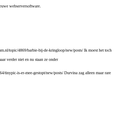
ieuwe webserversoftware.
um.nl/topic/4869/barbie-bij-de-kringloop/new/posts/
Ik moest het toch
maar verder niet en nu staan ze onder
64/tinypic-is-er-mee-gestopt/new/posts/
Durvina zag alleen maar rare