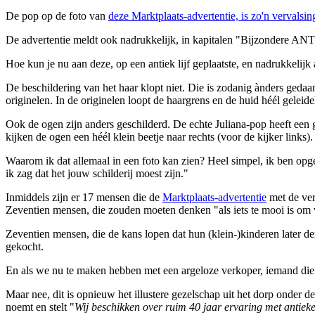
De pop op de foto van
deze Marktplaats-advertentie, is zo'n vervalsin
De advertentie meldt ook nadrukkelijk, in kapitalen "Bijzondere
Hoe kun je nu aan deze, op een antiek lijf geplaatste, en nadrukkelijk 
De beschildering van het haar klopt niet. Die is zodanig ànders gedaan
originelen. In de originelen loopt de haargrens en de huid héél geleideli
Ook de ogen zijn anders geschilderd. De echte Juliana-pop heeft een g
kijken de ogen een héél klein beetje naar rechts (voor de kijker links
Waarom ik dat allemaal in een foto kan zien? Heel simpel, ik ben opge
ik zag dat het jouw schilderij moest zijn."
Inmiddels zijn er 17 mensen die de
Marktplaats-advertentie
met de ver
Zeventien mensen, die zouden moeten denken "als iets te mooi is om w
Zeventien mensen, die de kans lopen dat hun (klein-)kinderen later d
gekocht.
En als we nu te maken hebben met een argeloze verkoper, iemand die 
Maar nee, dit is opnieuw het illustere gezelschap uit het dorp onder 
noemt en stelt "
Wij beschikken over ruim 40 jaar ervaring met antiek