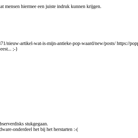
at mensen hiermee een juiste indruk kunnen krijgen.
871/nieuw-artikel-wat-is-mijn-antieke-pop-waard/new/posts/
https://pop
est... ;-}
bserverdisks stukgegaan.
ware-onderdeel het bij het herstarten :-(