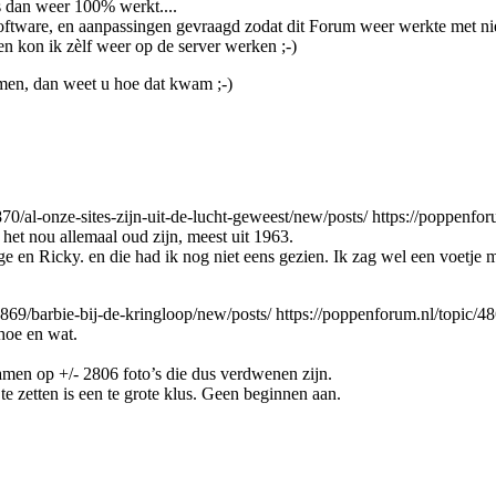
 dan weer 100% werkt....
ftware, en aanpassingen gevraagd zodat dit Forum weer werkte met n
ren kon ik zèlf weer op de server werken ;-)
en, dan weet u hoe dat kwam ;-)
70/al-onze-sites-zijn-uit-de-lucht-geweest/new/posts/
https://poppenfor
 het nou allemaal oud zijn, meest uit 1963.
dge en Ricky. en die had ik nog niet eens gezien. Ik zag wel een voetje 
4869/barbie-bij-de-kringloop/new/posts/
https://poppenforum.nl/topic/48
 hoe en wat.
amen op +/- 2806 foto’s die dus verdwenen zijn.
e zetten is een te grote klus. Geen beginnen aan.