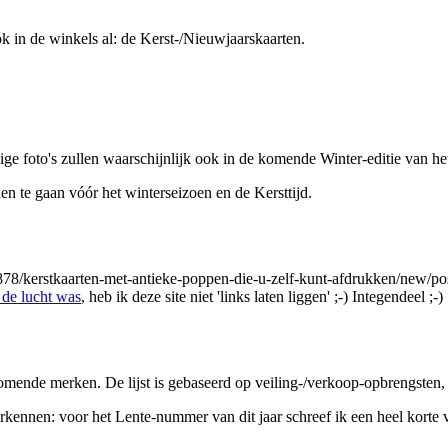
ook in de winkels al: de Kerst-/Nieuwjaarskaarten.
e foto's zullen waarschijnlijk ook in de komende Winter-editie van het
te gaan vóór het winterseizoen en de Kersttijd.
878/kerstkaarten-met-antieke-poppen-die-u-zelf-kunt-afdrukken/new/pos
 de lucht was
, heb ik deze site niet 'links laten liggen' ;-) Integendeel ;-)
mende merken. De lijst is gebaseerd op veiling-/verkoop-opbrengsten, 
nen: voor het Lente-nummer van dit jaar schreef ik een heel korte vers