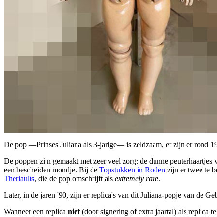
De pop —Prinses Juliana als 3-jarige— is zeldzaam, er zijn er rond 1
De poppen zijn gemaakt met zeer veel zorg: de dunne peuterhaartjes va
een bescheiden mondje. Bij de
Topstukken in Roden
zijn er twee te 
Theriaults
, die de pop omschrijft als
extremely rare
.
Later, in de jaren '90, zijn er replica's van dit Juliana-popje van de 
Wanneer een replica
niet
(door signering of extra jaartal) als replica 