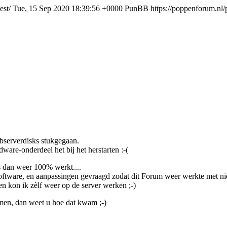
est/
Tue, 15 Sep 2020 18:39:56 +0000
PunBB
https://poppenforum.nl
bserverdisks stukgegaan.
ware-onderdeel het bij het herstarten :-(
 dan weer 100% werkt....
ftware, en aanpassingen gevraagd zodat dit Forum weer werkte met n
ren kon ik zèlf weer op de server werken ;-)
en, dan weet u hoe dat kwam ;-)