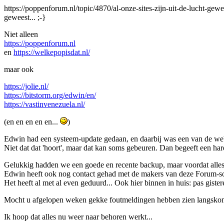
https://poppenforum.nl/topic/4870/al-onze-sites-zijn-uit-de-lucht-gewe
geweest... ;-}
Niet alleen
https://poppenforum.nl
en
https://welkepopisdat.nl/
maar ook
https://jolie.nl/
https://bitstorm.org/edwin/en/
https://vastinvenezuela.nl/
(en en en en en...
)
Edwin had een systeem-update gedaan, en daarbij was een van de we
Niet dat dat 'hoort', maar dat kan soms gebeuren. Dan begeeft een hard
Gelukkig hadden we een goede en recente backup, maar voordat alles
Edwin heeft ook nog contact gehad met de makers van deze Forum-so
Het heeft al met al even geduurd... Ook hier binnen in huis: pas giste
Mocht u afgelopen weken gekke foutmeldingen hebben zien langskom
Ik hoop dat alles nu weer naar behoren werkt...