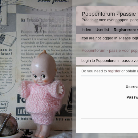
Poppenforum - passie
Praat hier mee over poppen: pop
Index
User list
Registreren: 
You are not logged in.
Please logi
Poppenforum - passie voor po
Login to Poppenforum - passie v
Do you need to
register
or obtain
Usern
Passw