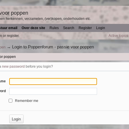
 voor poppen
pen herkennen, verzamelen, (ver)kopen, onderhouden etc.
stuur email
Over deze site
Rules
Search
Register
Login
n or register.
Active topics
→
Login to Poppenforum - passie voor poppen
ppen
oor poppen
 a
new password
before you login?
ame
ord
Remember me