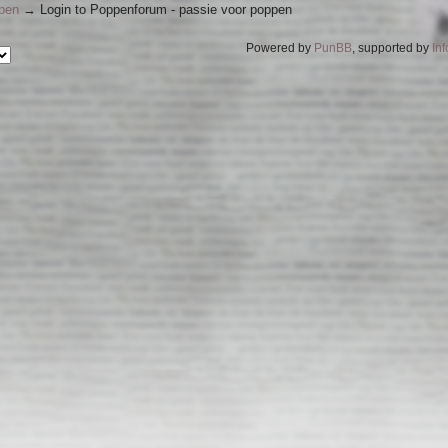
ppen
→
Login to Poppenforum - passie voor poppen
Powered by
PunBB
, supported by
In