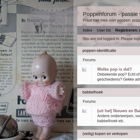
Poppenforum - passie
Praat hier mee over poppen: pop
Index
User list
Registreren: 
You are not logged in.
Please logi
poppen-identificatie
Forums
Welke pop is dat?
Onbekende pop? Echt of 
geschiedenis? Gekke adv
babbelhoek
Forums
(uit het) Nieuws en Ba
Andere onderwerpen, voo
babbelhoek etc.
(veilig) kopen en verkopen