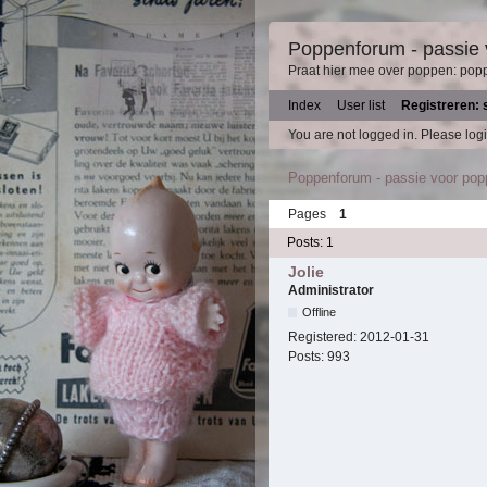
Poppenforum - passie
Praat hier mee over poppen: pop
Index
User list
Registreren: 
You are not logged in.
Please logi
Poppenforum - passie voor po
Pages
1
Posts: 1
Jolie
Administrator
Offline
Registered:
2012-01-31
Posts:
993