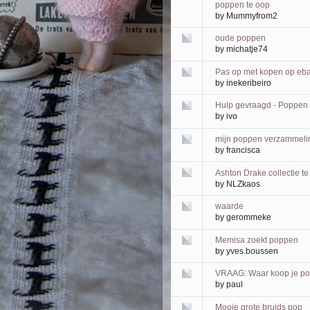
poppen te oop
by
Mummyfrom2
oude poppen
by
michatje74
Pas op met kopen op eb
by
inekeribeiro
Hulp gevraagd - Poppen 
by
ivo
mijn poppen verzammelin
by
francisca
Ashton Drake collectie t
by
NLZkaos
waarde
by
gerommeke
Memisa zoekt poppen
by
yves.boussen
VRAAG: Waar koop je po
by
paul
Mooie grote bruids pop