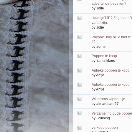
advertentie bevatten?
by
Jolie
HaarlijnTJE? Zeg maar Br
vanaf zijn.
by
Jolie
Paypal/Ebay blijkt niet te
#fail
by
admin
Poppen te koop
by
fransrikkers
Antieke poppen te koop
by
Antje
Antieke poppen te koop
by
Antje
Wildebras wipneusje
by
almaresare67
Verzameling oude poppe
by
Bruining
verkoop poppen