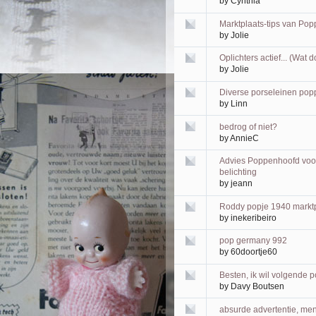
by
Cynthia
Marktplaats-tips van Po
by
Jolie
Oplichters actief... (Wat 
by
Jolie
Diverse porseleinen pop
by
Linn
bedrog of niet?
by
AnnieC
Advies Poppenhoofd voor 
belichting
by
jeann
Roddy popje 1940 markt
by
inekeribeiro
pop germany 992
by
60doortje60
Besten, ik wil volgende
by
Davy Boutsen
absurde advertentie, men