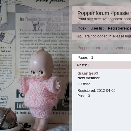
Poppenforum - passie
Praat hier mee over poppen: pop
Index
User list
Registreren: 
You are not logged in.
Please logi
Poppenforum - passie voor po
Pages
1
Posts: 1
diaantje69
New member
Offline
Registered:
2012-04-05
Posts:
3