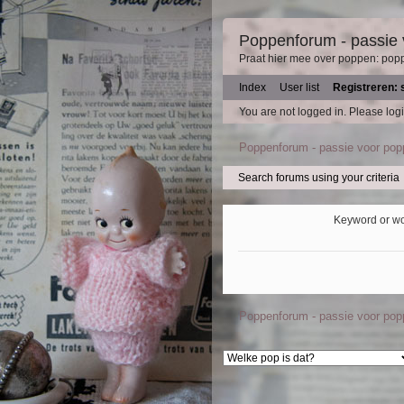
Poppenforum - passie
Praat hier mee over poppen: pop
Index
User list
Registreren: 
You are not logged in.
Please logi
Poppenforum - passie voor po
Search forums using your criteria
Keyword or w
Poppenforum - passie voor po