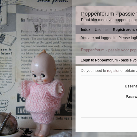
Poppenforum - passie
Praat hier mee over poppen: pop
Index
User list
Registreren: 
You are not logged in.
Please logi
Poppenforum - passie voor po
Login to Poppenforum - passie v
Do you need to
register
or obtain
Usern
Passw