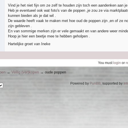
Vind je het niet fijn om ze zelf te houden zijn toch een aandenken aan j
Heb je eventueel ook wat foto's van de poppen ,je zou ze via marktplaa
kunnen bieden als je dat wil .
De waarde heeft vaak te maken met hoe oud de poppen zijn ,en of ze n
zijn gebleven .
En van sommige merken zijn er vele gemaakt en van andere weer minde
Hoop je hier een beetje mee te hebben geholpen .
Hartelijke groet van Ineke
You must
login
or
r
ppen
→
Veilig (ver)kopen
→
oude poppen
Powered by
PunBB
, supported by
In