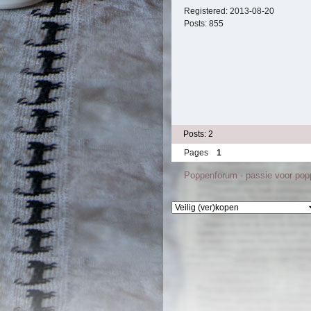
Registered:
2013-08-20
Posts:
855
Posts: 2
Pages
1
Poppenforum - passie voor po