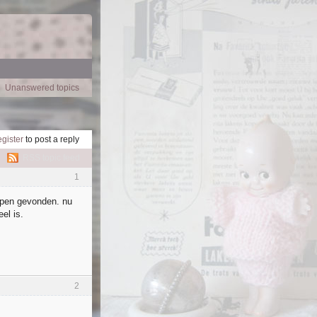
Unanswered topics
egister
to post a reply
RSS topic feed
1
ppen gevonden. nu
el is.
2