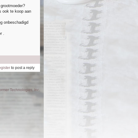
e grootmoeder?
ts ook te koop aan
og onbeschadigd
r .
egister
to post a reply
former Technologies, Inc
.