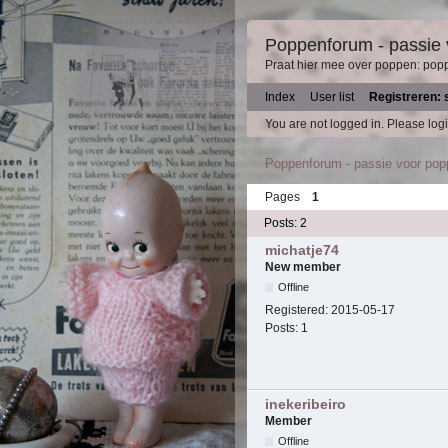
Poppenforum - passie
Praat hier mee over poppen: pop
Index
User list
Registreren: 
You are not logged in.
Please logi
Poppenforum - passie voor po
Pages
1
Posts: 2
michatje74
New member
Offline
Registered:
2015-05-17
Posts:
1
inekeribeiro
Member
Offline