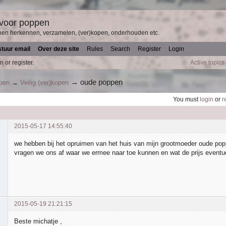
 voor poppen
pen herkennen, verzamelen, (ver)kopen, onderhouden etc.
stuur email
Over deze site
Rules
Search
Register
Login
n or register.
Active topics
→
oude poppen
ppen
→
Veilig (ver)kopen
You must
login
or
r
2015-05-17 14:55:40
we hebben bij het opruimen van het huis van mijn grootmoeder oude po
vragen we ons af waar we ermee naar toe kunnen en wat de prijs eventue
2015-05-19 21:21:15
Beste michatje ,