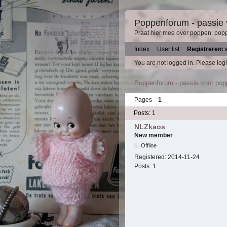
Poppenforum - passie
Praat hier mee over poppen: pop
Index
User list
Registreren: 
You are not logged in.
Please logi
Poppenforum - passie voor po
Pages
1
Posts: 1
NLZkaos
New member
Offline
Registered:
2014-11-24
Posts:
1