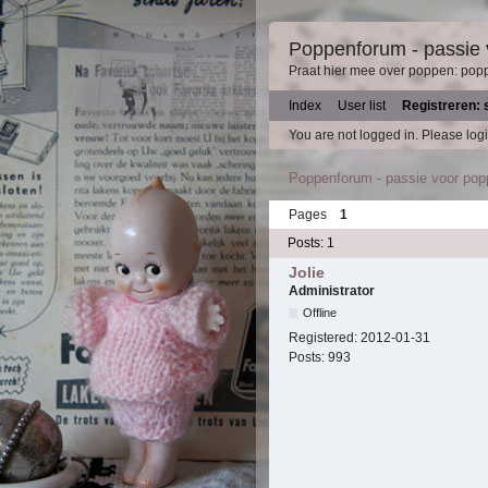
Poppenforum - passie
Praat hier mee over poppen: pop
Index
User list
Registreren: 
You are not logged in.
Please logi
Poppenforum - passie voor po
Pages
1
Posts: 1
Jolie
Administrator
Offline
Registered:
2012-01-31
Posts:
993