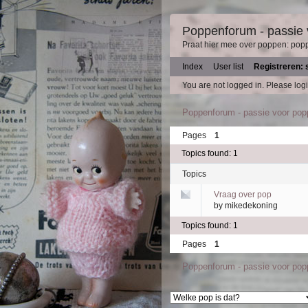
Poppenforum - passie
Praat hier mee over poppen: pop
Index
User list
Registreren: 
You are not logged in.
Please logi
Poppenforum - passie voor po
Pages
1
Topics found: 1
Topics
Vraag over pop
by
mikedekoning
Topics found: 1
Pages
1
Poppenforum - passie voor po