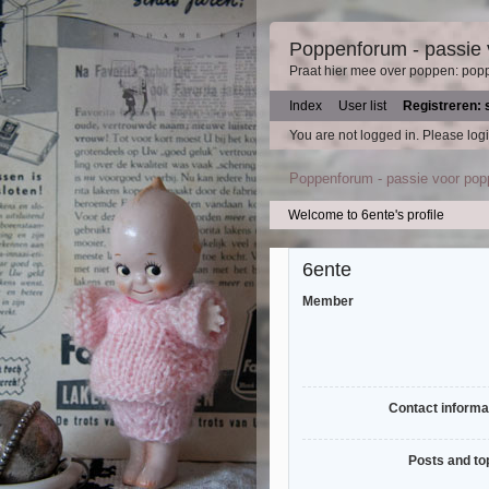
Poppenforum - passie
Praat hier mee over poppen: pop
Index
User list
Registreren: 
You are not logged in.
Please logi
Poppenforum - passie voor po
Welcome to 6ente's profile
6ente
Member
Contact informa
Posts and to