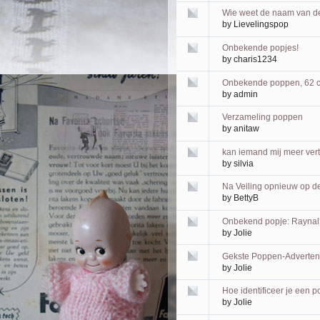
Wie weet de naam van 
by
Lievelingspop
Onbekende popjes!
by
charis1234
Onbekende poppen, 62 cm
by
admin
Verzameling poppen
by
anitaw
kan iemand mij meer vert
by
silvia
Na Veiling opnieuw op d
by
BettyB
Onbekend popje: Raynal
by
Jolie
Gekste Poppen-Advertent
by
Jolie
Hoe identificeer je een 
by
Jolie