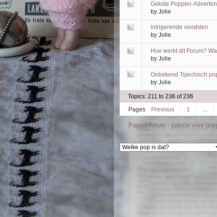
Gekste Poppen-Adverten
by
Jolie
intrigerende vondsten
by
Jolie
Hoe werkt dit Forum? Wat
by
Jolie
Onbekend Tsjechisch popj
by
Jolie
Topics: 211 to 236 of 236
Pages
Previous
1
…
Poppenforum - passie voor po