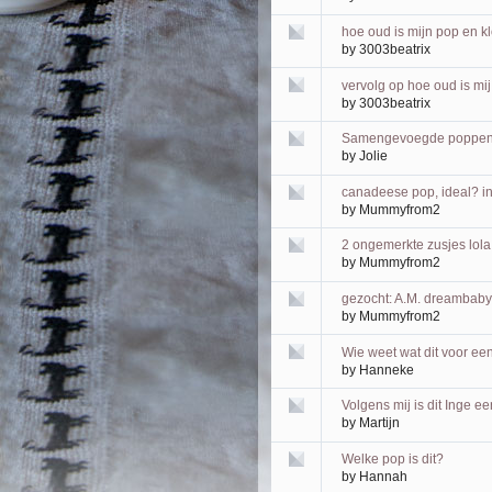
hoe oud is mijn pop en k
by
3003beatrix
vervolg op hoe oud is mi
by
3003beatrix
Samengevoegde poppen 
by
Jolie
canadeese pop, ideal? i
by
Mummyfrom2
2 ongemerkte zusjes lola
by
Mummyfrom2
gezocht: A.M. dreambaby r
by
Mummyfrom2
Wie weet wat dit voor een 
by
Hanneke
Volgens mij is dit Inge ee
by
Martijn
Welke pop is dit?
by
Hannah