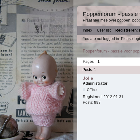
Poppenforum - passie
Praat hier mee over poppen: pop
Index
User list
Registreren: 
You are not logged in.
Please logi
Poppenforum - passie voor po
Pages
1
Posts: 1
Jolie
Administrator
Offline
Registered:
2012-01-31
Posts:
993