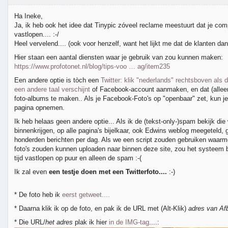
Ha Ineke,
Ja, ik heb ook het idee dat Tinypic zóveel reclame meestuurt dat je co
vastlopen.... :-/
Heel vervelend.... (ook voor henzelf, want het lijkt me dat de klanten dan
Hier staan een aantal diensten waar je gebruik van zou kunnen maken:
https://www.profotonet.nl/blog/tips-voo … ag/item235
Een andere optie is tòch een
Twitter: klik "nederlands" rechtsboven als 
een andere taal verschijnt
of Facebook-account aanmaken, en dat (alleen
foto-albums te maken.. Als je Facebook-Foto's op "openbaar" zet, kun j
pagina opnemen.
Ik heb helaas geen andere optie... Als ik de (tekst-only-)spam bekijk die
binnenkrijgen, op alle pagina's bijelkaar, ook Edwins weblog meegeteld, 
honderden berichten per dag. Als we een script zouden gebruiken waar
foto's zouden kunnen uploaden naar binnen deze site, zou het systeem b
tijd vastlopen op puur en alleen de spam :-(
Ik zal even
een testje doen met een Twitterfoto....
:-)
* De foto heb ik
eerst getweet....
* Daarna klik ik op de foto, en pak ik de URL met (Alt-Klik)
adres van Af
* Die URL/
het adres
plak ik hier
in de IMG-tag
....: