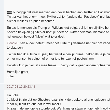
(((((
Ik begrijp dat veel mensen een hekel hebben aan Twitter en Facebo
Twitter valt het enorm mee: Twitter zal je, (anders dan Facebook) niet la
allerlei mailtjes en push-berichten.
En als je mensen als Trump en Wilders niet volgt, zul je hun pijnlijke ber
hoeven bekijken ;-} Sterker nog: je hoeft op Twitter helemaal niemand te
het gewoon bewust "klein" wat je er doet.
Google+
heb ik ook getest, meer het lukte mij daarmee net niet om vanda
te plaatsen.
Twitter heb ik al bijna 10 jaar, het werkt eigenlijk prima. Zeker als je je ni
om er mensen te volgen of om er iets te lezen of posten!
)))))
Hopelijk kun je hier iets mee Ineke.... Sorry dat ik geen andere opties zie
Hartelijke groet,
Jolie
2017-03-19 20:23:43
Ha Jolie ,
Ja klopt ik zie dat op Ghostery daar zie ik de trackers al snel oplopen to
maar hij blokt ze dus dat is wel mooi !
Ik zag in de link die je stuurde ook We Transfer staan en die heb ik ooit