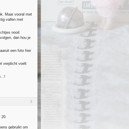
ok. Maar vooral met
stig vallen met
ichtjes nooit
 volgen, dan hou je
aruit een foto hier
et verplicht voelt
...!
3
t 20
 eens gebruikt om