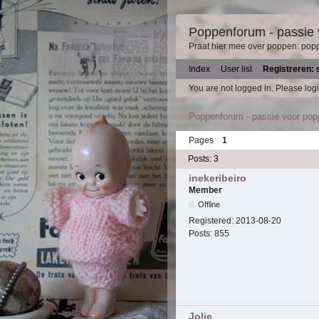
Poppenforum - passie
Praat hier mee over poppen: pop
Index
User list
Registreren: 
You are not logged in.
Please logi
Poppenforum - passie voor po
Pages
1
Posts: 3
inekeribeiro
Member
Offline
Registered:
2013-08-20
Posts:
855
Jolie