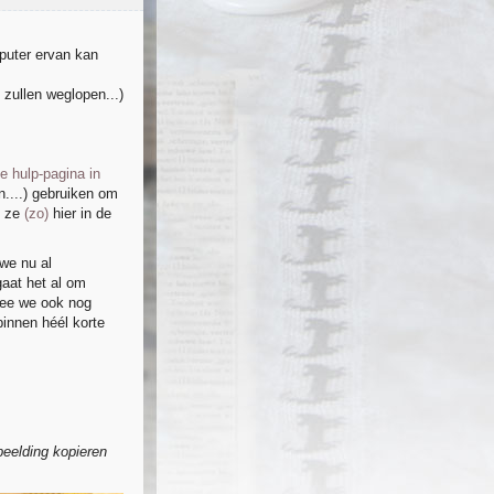
mputer ervan kan
 zullen weglopen...)
de hulp-pagina in
....) gebruiken om
e ze
(zo)
hier in de
 we nu al
gaat het al om
mee we ook nog
innen héél korte
beelding kopieren