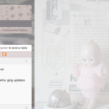
Unanswered topics
egister
to post a reply
RSS topic feed
1
 en
refox ging updates
2