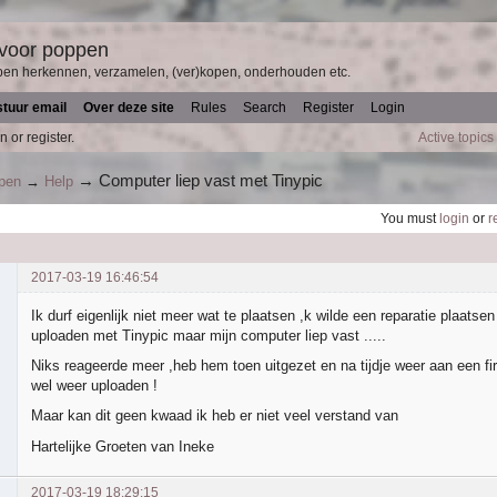
 voor poppen
pen herkennen, verzamelen, (ver)kopen, onderhouden etc.
stuur email
Over deze site
Rules
Search
Register
Login
n or register.
Active topics
→
Computer liep vast met Tinypic
ppen
→
Help
You must
login
or
r
2017-03-19 16:46:54
Ik durf eigenlijk niet meer wat te plaatsen ,k wilde een reparatie plaatsen
uploaden met Tinypic maar mijn computer liep vast .....
Niks reageerde meer ,heb hem toen uitgezet en na tijdje weer aan een fi
wel weer uploaden !
Maar kan dit geen kwaad ik heb er niet veel verstand van
Hartelijke Groeten van Ineke
2017-03-19 18:29:15