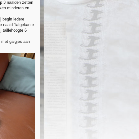
op 3 naalden zetten
eken minderen en
j begin iedere
re naald 1afgekante
 taillehoogte 6
e met galgjes aan