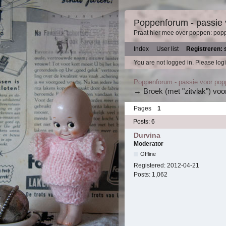
Poppenforum - passie
Praat hier mee over poppen: pop
Index
User list
Registreren: 
You are not logged in.
Please logi
Poppenforum - passie voor po
→
Broek (met "zitvlak") vo
Pages
1
Posts: 6
Durvina
Moderator
Offline
Registered:
2012-04-21
Posts:
1,062