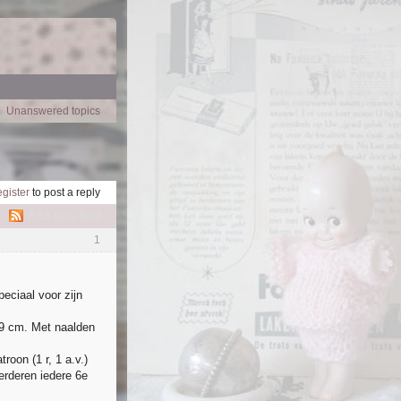
Unanswered topics
egister
to post a reply
RSS topic feed
1
peciaal voor zijn
19 cm. Met naalden
roon (1 r, 1 a.v.)
erderen iedere 6e