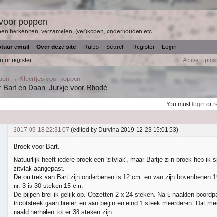
 voor poppen
pen herkennen, verzamelen, (ver)kopen, onderhouden etc.
stuur email
Over deze site
Rules
Search
Register
Login
n or register.
Active topics
ppen
→
Kleertjes voor poppen
or Bart en Daan. Jurkje voor Rhodé.
You must
login
or
r
2017-09-18 22:31:07
(edited by Durvina 2019-12-23 15:01:53)
Broek voor Bart.
Natuurlijk heeft iedere broek een 'zitvlak', maar Bartje zijn broek heb ik s
zitvlak aangepast.
De omtrek van Bart zijn onderbenen is 12 cm. en van zijn bovenbenen 
nr. 3 is 30 steken 15 cm.
De pijpen brei ik gelijk op. Opzetten 2 x 24 steken. Na 5 naalden boordpat
tricotsteek gaan breien en aan begin en eind 1 steek meerderen. Dat me
naald herhalen tot er 38 steken zijn.