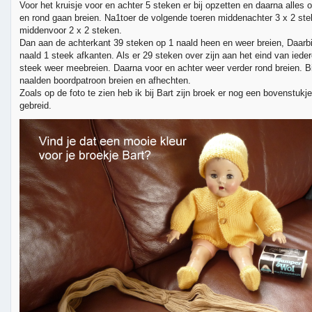
Voor het kruisje voor en achter 5 steken er bij opzetten en daarna alles 
en rond gaan breien. Na1toer de volgende toeren middenachter 3 x 2 st
middenvoor 2 x 2 steken.
Dan aan de achterkant 39 steken op 1 naald heen en weer breien, Daarbi
naald 1 steek afkanten. Als er 29 steken over zijn aan het eind van iede
steek weer meebreien. Daarna voor en achter weer verder rond breien. Bij
naalden boordpatroon breien en afhechten.
Zoals op de foto te zien heb ik bij Bart zijn broek er nog een bovenstukj
gebreid.