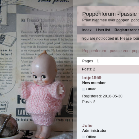
Poppenforum - passie
Praat hier mee over poppen: pop
Index
User list
Registreren: 
You are not logged in.
Please logi
Poppenforum - passie voor po
Pages
1
Posts: 2
lotje1959
New member
Offline
Registered:
2018-05-30
Posts:
5
Jolie
Administrator
Offline