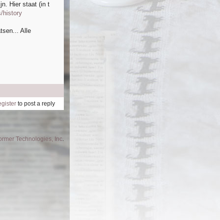
n. Hier staat (in t
s/history
tsen... Alle
egister
to post a reply
former Technologies, Inc
.