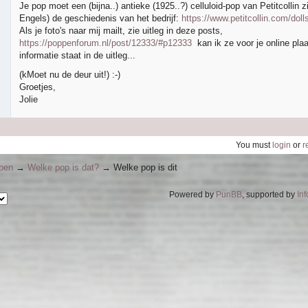
Je pop moet een (bijna..) antieke (1925..?) celluloid-pop van Petitcollin zij
Engels) de geschiedenis van het bedrijf:
https://www.petitcollin.com/doll
Als je foto's naar mij mailt, zie uitleg in deze posts,
https://poppenforum.nl/post/12333/#p12333
kan ik ze voor je online plaa
informatie staat in de uitleg...
(kMoet nu de deur uit!) :-)
Groetjes,
Jolie
You must
login
or
r
ppen
→
Welke pop is dat?
→
Welke pop is dit
Powered by
PunBB
, supported by
In