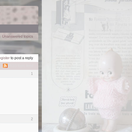
Unanswered topics
egister
to post a reply
RSS topic feed
1
2