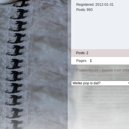
Registered:
2012-01-31
Posts:
993
Posts: 2
Pages
1
Poppenforum - passie voor po