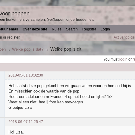
 voor poppen
pen herkennen, verzamelen, (ver)kopen, onderhouden etc.
stuur email
Over deze site
Rules
Search
Register
Login
n or register.
Active topics
→
Welke pop is dit
ppen
→
Welke pop is dat?
You must
login
or
r
2018-05-31 18:02:30
Heb laatst deze pop gekocht en wil graag weten waar en hoe oud hij is
En misschien ook de waarde van de pop
Heeft een adelaar en nr France 4 op het hoofd en lijf 52 1/2
Weet alleen niet hoe ij foto kan toevoegen
Groetjes Liza
2018-06-07 11:25:47
Hoi Liza,