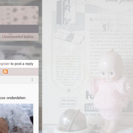
Unanswered topics
egister
to post a reply
RSS topic feed
1
sse onderdelen: