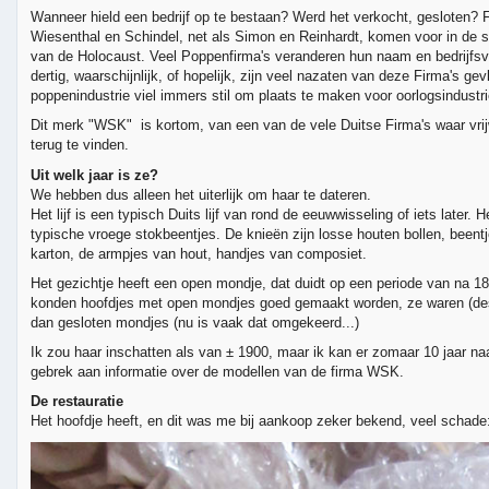
Wanneer hield een bedrijf op te bestaan? Werd het verkocht, gesloten? 
Wiesenthal en Schindel, net als Simon en Reinhardt, komen voor in de sl
van de Holocaust. Veel Poppenfirma's veranderen hun naam en bedrijfsvo
dertig, waarschijnlijk, of hopelijk, zijn veel nazaten van deze Firma's gev
poppenindustrie viel immers stil om plaats te maken voor oorlogsindustri
Dit merk "WSK" is kortom, van een van de vele Duitse Firma's waar vrijw
terug te vinden.
Uit welk jaar is ze?
We hebben dus alleen het uiterlijk om haar te dateren.
Het lijf is een typisch Duits lijf van rond de eeuwwisseling of iets later. H
typische vroege stokbeentjes. De knieën zijn losse houten bollen, beentje
karton, de armpjes van hout, handjes van composiet.
Het gezichtje heeft een open mondje, dat duidt op een periode van na 1
konden hoofdjes met open mondjes goed gemaakt worden, ze waren (dest
dan gesloten mondjes (nu is vaak dat omgekeerd...)
Ik zou haar inschatten als van ± 1900, maar ik kan er zomaar 10 jaar naas
gebrek aan informatie over de modellen van de firma WSK.
De restauratie
Het hoofdje heeft, en dit was me bij aankoop zeker bekend, veel schade