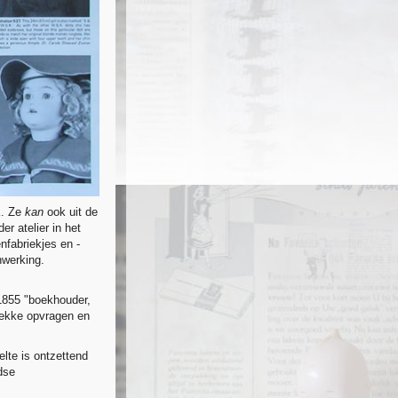
K. Ze
kan
ook uit de
r atelier in het
fabriekjes en -
nwerking.
 1855 "boekhouder,
plekke opvragen en
elte is ontzettend
dse