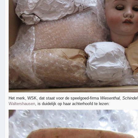
Het merk, WSK, dat staat voor de speelgoed-firma
Wiesenthal, Schindel
Waltershausen
, is duidelijk op haar achterhoofd te lezen: