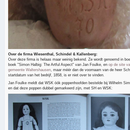
Over de firma Wiesenthal, Schindel & Kallenberg:
Over deze firma is helaas maar weinig bekend. Ze wordt genoemd in boe
boek "Simon Halbig: The Artful Aspect" van Jan Foulke, en
op de site v
gemeente Waltershausen
, maar méér dan de voornaam van de heer Schi
startdatum van het bedrijf, 1858, is er niet over te vinden.
Jan Foulke meldt dat WSK óók poppenhoofden bestelde bij Wilhelm Simo
en dat deze poppen dubbel gemarkeerd zijn, met SH en WSK: