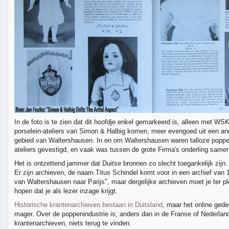
In de foto is te zien dat dit hoofdje enkel gemarkeerd is, alleen met WS
porselein-ateliers van Simon & Halbig komen, meer evengoed uit een ande
gebied van Waltershausen. In en om Waltershausen waren talloze poppen
ateliers gevestigd, en vaak was tussen de grote Firma's onderling same
Het is ontzettend jammer dat Duitse bronnen zo slecht toegankelijk zijn.
Er zijn archieven, de naam Titus Schindel komt voor in een archief van
van Waltershausen naar Parijs", maar dergelijke archieven moet je ter 
hopen dat je als lezer inzage krijgt.
Historische krantenarchieven bestaan in Duitsland
, maar het online gede
mager. Over de poppenindustrie is, anders dan in de Franse of Nederlan
krantenarchieven, niets terug te vinden.