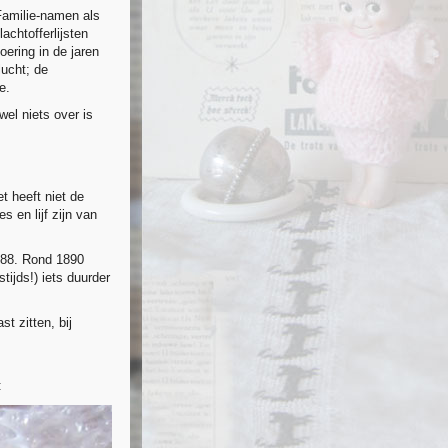
Familie-namen als
achtofferlijsten
ering in de jaren
lucht; de
e.
el niets over is
et heeft niet de
s en lijf zijn van
888. Rond 1890
ijds!) iets duurder
t zitten, bij
: