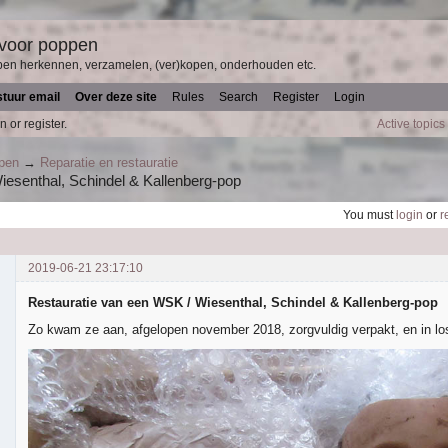
 voor poppen
pen herkennen, verzamelen, (ver)kopen, onderhouden etc.
stuur email
Over deze site
Rules
Search
Register
Login
n or register.
Active topics
ppen
→
Reparatie en restauratie
iesenthal, Schindel & Kallenberg-pop
You must
login
or
r
2019-06-21 23:17:10
Restauratie van een WSK / Wiesenthal, Schindel & Kallenberg-pop
Zo kwam ze aan, afgelopen november 2018, zorgvuldig verpakt, en in lo