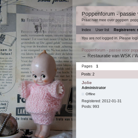
Poppenforum - passie
Praat hier mee over poppen: pop
Index
User list
Registreren: 
You are not logged in.
Please logi
Poppenforum - passie voor po
→
Restauratie van WSK / W
Pages
1
Posts: 2
Jolie
Administrator
Offline
Registered:
2012-01-31
Posts:
993