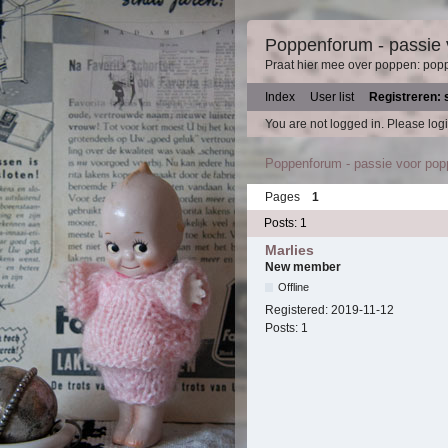
Poppenforum - passie
Praat hier mee over poppen: pop
Index
User list
Registreren: 
You are not logged in.
Please logi
Poppenforum - passie voor po
Pages
1
Posts: 1
Marlies
New member
Offline
Registered:
2019-11-12
Posts:
1