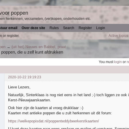
 voor poppen
pen herkennen, verzamelen, (ver)kopen, onderhouden etc.
stuur email
Over deze site
Rules
Search
Register
Login
n or register.
Active topics
ppen
→
(uit het) Nieuws en Babbel, praat
 poppen, die u zelf kunt afdrukken
You must
login
or
r
2020-10-22 19:19:23
Lieve Lezers,
Natuurlijk, Sinterklaas is nog niet eens in het land ;-) toch liggen ze ook 
Kerst-/Nieuwjaarskaarten.
Ook hier zijn de kaarten al vroeg drukklaar :-)
Kaarten met antieke poppen die u zult herkennen uit dit forum:
https://welkepopisdat.nl/poppenteddybeerkerstkaarten/
U kunt deze kaarten naar wens opslaan en mailen of versturen. Sommige 