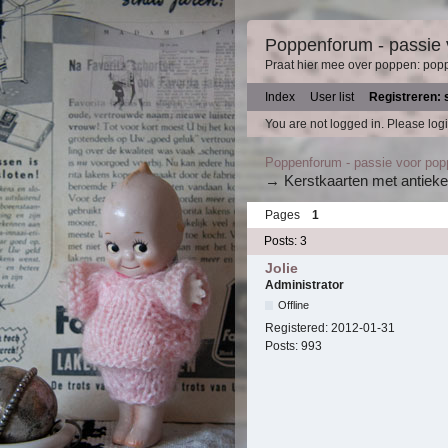
Poppenforum - passie
Praat hier mee over poppen: pop
Index
User list
Registreren: 
You are not logged in.
Please logi
Poppenforum - passie voor po
→
Kerstkaarten met antieke
Pages
1
Posts: 3
Jolie
Administrator
Offline
Registered:
2012-01-31
Posts:
993