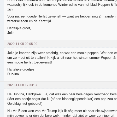
waarschijnlijk ook in de komende Winter-editie van het blad 'Poppen & T
zijn.
Voor nu: een goede Herfst gewenst! — want we hebben nog 2 maanden t
winterseizoen en de Kersttijd.
Hartelijke groet,
Jolie
2020-11-05 00:05:09
Jolie je kaarten zijn weer prachtig, en wat een mooie poppen! Wat een w
om zo mooi uit te stallen! Ik kijk al uit naar het winternummer Poppen &
een mooie herfst toegewenst!
Hartelijke groetjes,
Durvina
2020-11-08 17:33:37
Ha Durvina, Dankjewel! Ja, dat was een paar hele dagen 'vervroegd kerst-v
(Met een beetje angst dat ik (of een binnenglippende kat) een pop zou om
Gelukkig niet gebeurd!)
Nu Mr. Biden won van Mr. Trump kijk ik nòg meer uit naar nieuwjaarswe
mijn gevoel is er één donkere wolk minder, dat ziet er weer zonniger uit 