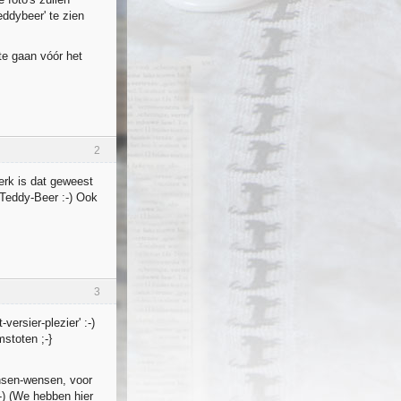
eddybeer' te zien
e gaan vóór het
2
erk is dat geweest
 Teddy-Beer :-) Ook
3
ersier-plezier' :-)
stoten ;-}
nsen-wensen, voor
:-) (We hebben hier