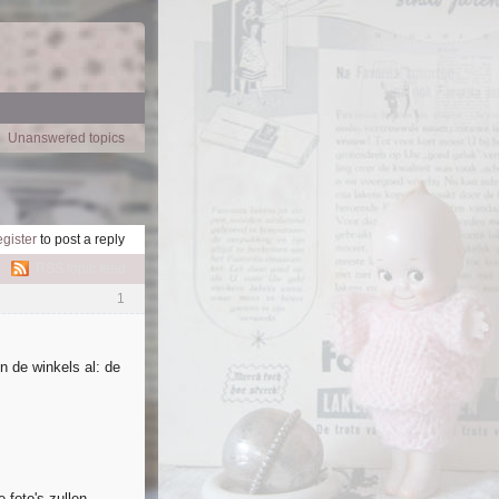
Unanswered topics
egister
to post a reply
RSS topic feed
1
in de winkels al: de
foto's zullen