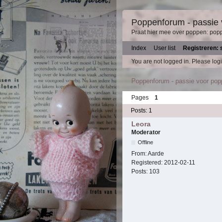
Poppenforum - passie
Praat hier mee over poppen: pop
Index
User list
Registreren: 
You are not logged in.
Please logi
Poppenforum - passie voor po
Pages
1
Posts: 1
Leora
Moderator
Offline
From:
Aarde
Registered:
2012-02-11
Posts:
103