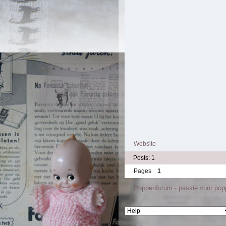
Website
Posts: 1
Pages
1
Poppenforum - passie voor po