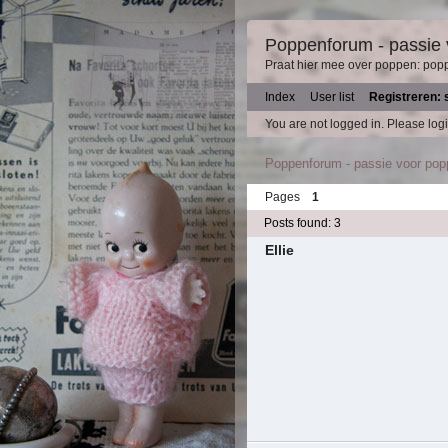
Poppenforum - passie
Praat hier mee over poppen: pop
Index
User list
Registreren: 
You are not logged in.
Please logi
Poppenforum - passie voor po
Pages
1
Posts found: 3
Ellie