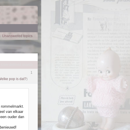
Unanswered topics
User defined search
1
elke pop is dat?
)
t rommelmarkt.
eel van elkaar
 een ouder dan
 benieuwd!