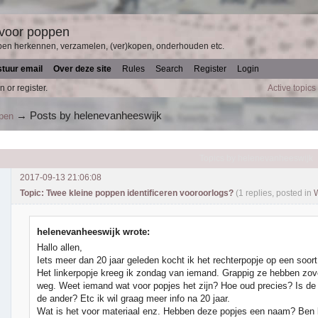
 voor poppen
pen herkennen, verzamelen, (ver)kopen, onderhouden etc.
stuur email
Over deze site
Rules
Search
Register
Login
n or register.
Active topics
→
Posts by helenevanheeswijk
ppen
Topics by helenevanheeswijk
2017-09-13 21:06:08
Topic: Twee kleine poppen identificeren vooroorlogs?
(1 replies, posted in
W
helenevanheeswijk wrote:
Hallo allen,
Iets meer dan 20 jaar geleden kocht ik het rechterpopje op een soor
Het linkerpopje kreeg ik zondag van iemand. Grappig ze hebben zov
weg. Weet iemand wat voor popjes het zijn? Hoe oud precies? Is de
de ander? Etc ik wil graag meer info na 20 jaar.
Wat is het voor materiaal enz. Hebben deze popjes een naam? Ben