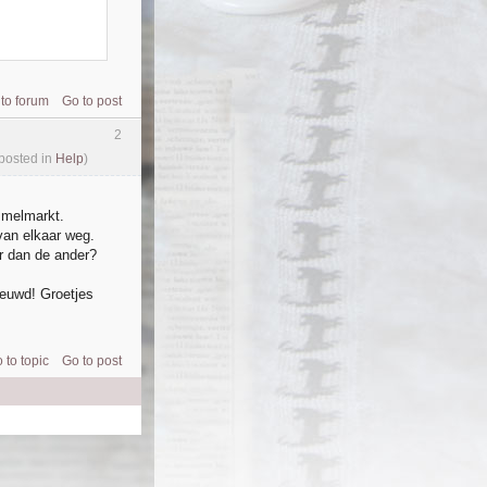
to forum
Go to post
2
 posted in
Help
)
mmelmarkt.
van elkaar weg.
r dan de ander?
euwd! Groetjes
 to topic
Go to post