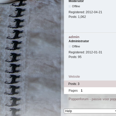
Moderator
Offline
Registered:
2012-04-21
Posts:
1,062
admin
Administrator
Offline
Registered:
2012-01-31
Posts:
95
Website
Posts: 3
Pages
1
Poppenforum - passie voor po