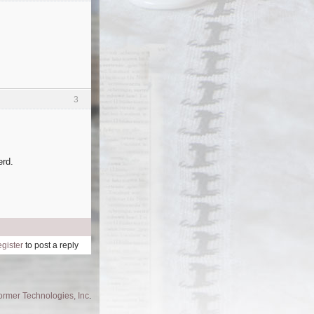
3
erd.
egister
to post a reply
former Technologies, Inc
.