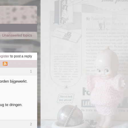
Unanswered topics
egister
to post a reply
RSS topic feed
1
rden bijgewerkt.
ug te dringen.
2