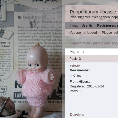
Poppenforum - passie
Praat hier mee over poppen: pop
Index
User list
Registreren: 
You are not logged in.
Please logi
Poppenforum - passie voor po
Pages
1
Posts: 3
edwin
New member
Offline
From:
Hilversum
Registered:
2015-03-24
Posts:
1
Durvina