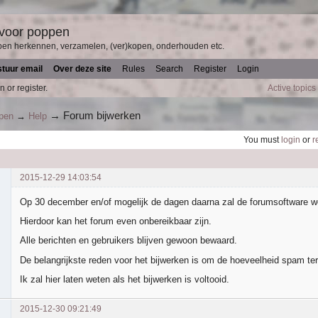
 voor poppen
pen herkennen, verzamelen, (ver)kopen, onderhouden etc.
stuur email
Over deze site
Rules
Search
Register
Login
n or register.
Active topics
→
Forum bijwerken
ppen
→
Help
You must
login
or
r
2015-12-29 14:03:54
Op 30 december en/of mogelijk de dagen daarna zal de forumsoftware wo
Hierdoor kan het forum even onbereikbaar zijn.
Alle berichten en gebruikers blijven gewoon bewaard.
De belangrijkste reden voor het bijwerken is om de hoeveelheid spam ter
Ik zal hier laten weten als het bijwerken is voltooid.
2015-12-30 09:21:49