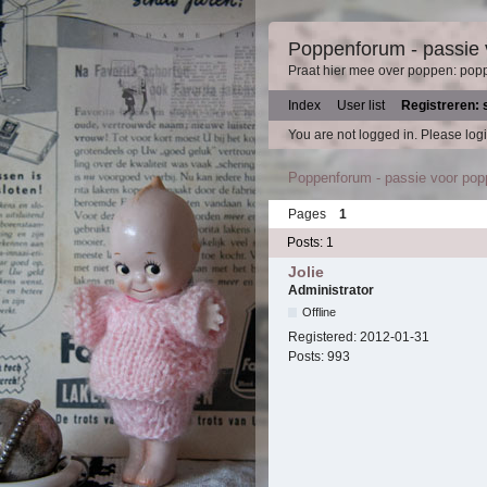
Poppenforum - passie
Praat hier mee over poppen: pop
Index
User list
Registreren: 
You are not logged in.
Please logi
Poppenforum - passie voor po
Pages
1
Posts: 1
Jolie
Administrator
Offline
Registered:
2012-01-31
Posts:
993