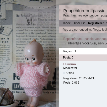
Poppenforum - passie
Praat hier mee over poppen: pop
Index
User list
Registreren: 
You are not logged in.
Please logi
Poppenforum - passie voor po
→
Kleertjes voor Sisi, een 
Pages
1
Posts: 5
Durvina
Moderator
Offline
Registered:
2012-04-21
Posts:
1,062