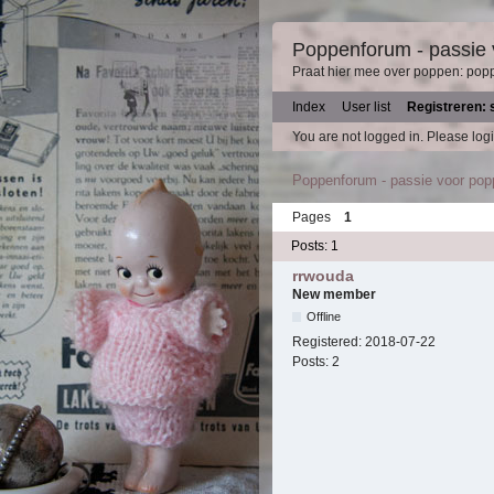
Poppenforum - passie
Praat hier mee over poppen: pop
Index
User list
Registreren: 
You are not logged in.
Please logi
Poppenforum - passie voor po
Pages
1
Posts: 1
rrwouda
New member
Offline
Registered:
2018-07-22
Posts:
2