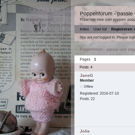
Poppenforum - passie
Praat hier mee over poppen: pop
Index
User list
Registreren: 
You are not logged in.
Please logi
Poppenforum - passie voor po
Pages
1
Posts: 4
JaneG
Member
Offline
Registered:
2016-07-10
Posts:
22
Jolie