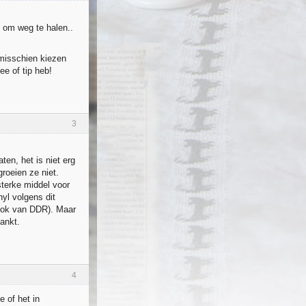
kt om weg te halen..
misschien kiezen
ee of tip heb!
3
ten, het is niet erg
groeien ze niet.
terke middel voor
yl volgens dit
s ook van DDR). Maar
dankt.
4
 of het in