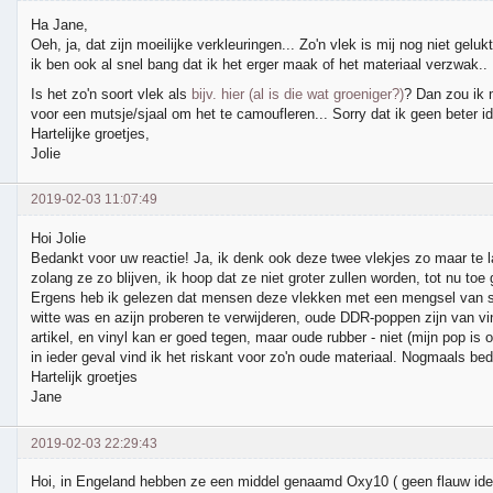
Ha Jane,
Oeh, ja, dat zijn moeilijke verkleuringen... Zo'n vlek is mij nog niet gelu
ik ben ook al snel bang dat ik het erger maak of het materiaal verzwak..
Is het zo'n soort vlek als
bijv. hier (al is die wat groeniger?)
? Dan zou ik 
voor een mutsje/sjaal om het te camoufleren... Sorry dat ik geen beter id
Hartelijke groetjes,
Jolie
2019-02-03 11:07:49
Hoi Jolie
Bedankt voor uw reactie! Ja, ik denk ook deze twee vlekjes zo maar te la
zolang ze zo blijven, ik hoop dat ze niet groter zullen worden, tot nu toe 
Ergens heb ik gelezen dat mensen deze vlekken met een mengsel van s
witte was en azijn proberen te verwijderen, oude DDR-poppen zijn van vin
artikel, en vinyl kan er goed tegen, maar oude rubber - niet (mijn pop i
in ieder geval vind ik het riskant voor zo'n oude materiaal. Nogmaals be
Hartelijk groetjes
Jane
2019-02-03 22:29:43
Hoi, in Engeland hebben ze een middel genaamd Oxy10 ( geen flauw idee