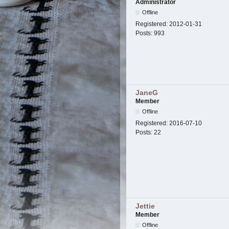
Administrator
Offline
Registered:
2012-01-31
Posts:
993
JaneG
Member
Offline
Registered:
2016-07-10
Posts:
22
Jettie
Member
Offline