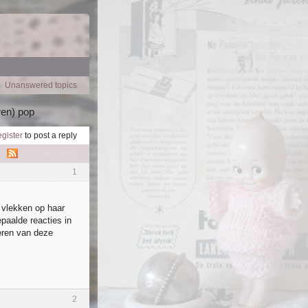
Unanswered topics
ren) pop
egister
to post a reply
RSS topic feed
1
 vlekken op haar
epaalde reacties in
deren van deze
2