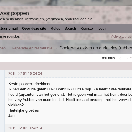
 voor poppen
pen herkennen, verzamelen, (ver)kopen, onderhouden etc.
stuur email
Over deze site
Rules
Search
Register
Login
n or register.
Active topics
→
Donkere vlekken op oude vinyl(rubbe
ppen
→
Reparatie en restauratie
You must
login
or
r
2019-02-01 18:34:34
Beste poppenliefhebbers,
Ik heb een oude (jaren 60-70 denk ik) Duitse pop. Ze heeft twee donkere
hoofd (zijkanten van het gezicht). Het is geen vuil maar het komt door b
het vinyl/rubber van oude leeftijd. Heeft iemand ervaring met het verwij
vlekken?
Hartelijke groetjes
Jane
2019-02-03 10:42:14