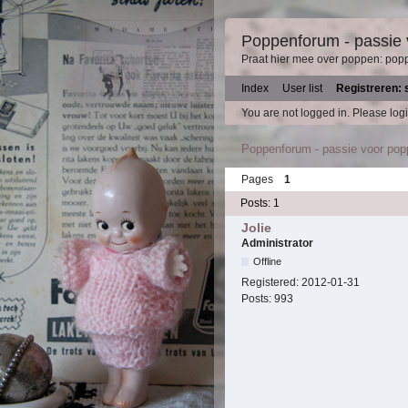
Poppenforum - passie
Praat hier mee over poppen: pop
Index
User list
Registreren: 
You are not logged in.
Please logi
Poppenforum - passie voor po
Pages
1
Posts: 1
Jolie
Administrator
Offline
Registered:
2012-01-31
Posts:
993