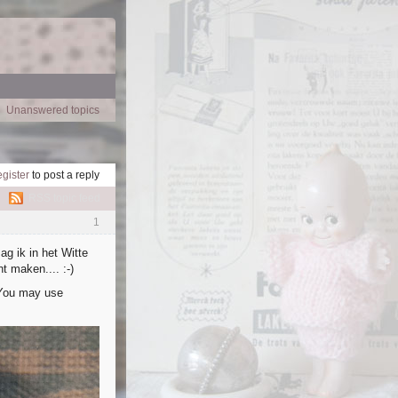
Unanswered topics
egister
to post a reply
RSS topic feed
1
g ik in het Witte
t maken.... :-)
"You may use