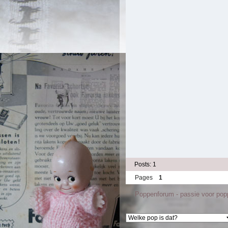
Posts: 1
Pages
1
Poppenforum - passie voor po