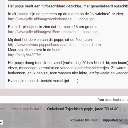
Het popje heeft een fijnbeschilderd gezichtje, met gemodelleerd /geschil
In dit plaatje zijn de nummers op de rug en op de "gewrichten" te zien:
http://www.jolie.nl/images/onbekend-tsj … -popje.jpg
En in dit plaatje is te zien dat het popje 15 cm groot is:
http://www.jolie.nl/images/15cm-onbeken … -popje.jpg
Mij doet het denken aan dit popje, uit de 40er jaren:
http://www.sylvias-puppenhaus.de/seiten … uppen7.htm
Maar ook deze komt in de buurt:
http://bit.ly/A45G7m
Het popje droeg toen ik het vond (vuilnisdag, A'dam Noord, bij een boom)
vieze, modderige, verrookte en vergane klederdrachtkleertjes. Ze waren 
herkennen, en ik heb ze, toen wassen niet lukte, erafgeweekt en weggeg
Even kijken hoe dit bericht verschijnt.... :-)
You must
login
or
r
ppen
→
Welke pop is dat?
→
Onbekend Tsjechisch popje, jaren '50 of 40
Powered by
PunBB
, supported by
In