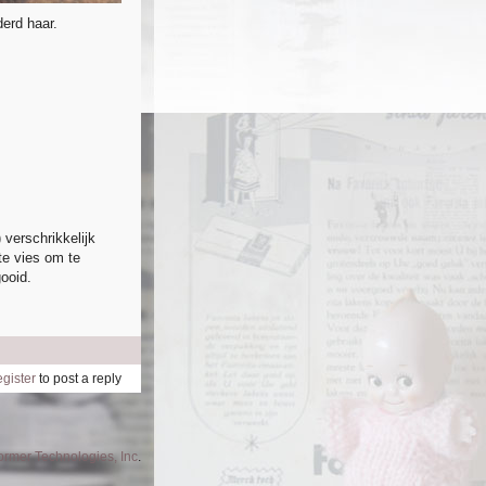
derd haar.
 verschrikkelijk
te vies om te
ooid.
egister
to post a reply
former Technologies, Inc
.