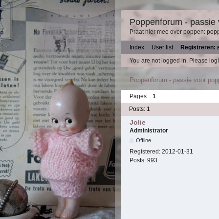
Poppenforum - passie
Praat hier mee over poppen: pop
Index
User list
Registreren: 
You are not logged in.
Please logi
Poppenforum - passie voor po
Pages
1
Posts: 1
Jolie
Administrator
Offline
Registered:
2012-01-31
Posts:
993