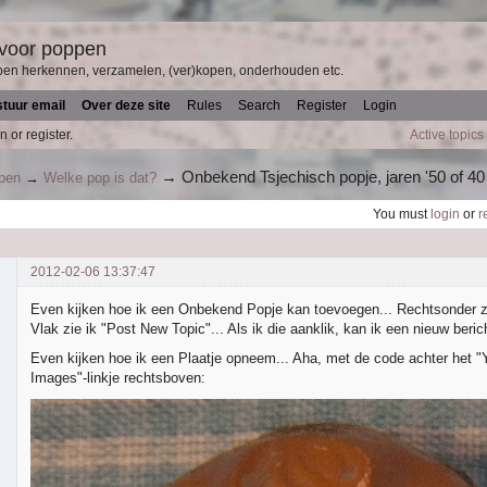
 voor poppen
pen herkennen, verzamelen, (ver)kopen, onderhouden etc.
stuur email
Over deze site
Rules
Search
Register
Login
n or register.
Active topics
→
Onbekend Tsjechisch popje, jaren '50 of 40
ppen
→
Welke pop is dat?
You must
login
or
r
2012-02-06 13:37:47
Even kijken hoe ik een Onbekend Popje kan toevoegen... Rechtsonder za
Vlak zie ik "Post New Topic"... Als ik die aanklik, kan ik een nieuw berich
Even kijken hoe ik een Plaatje opneem... Aha, met de code achter het 
Images"-linkje rechtsboven: