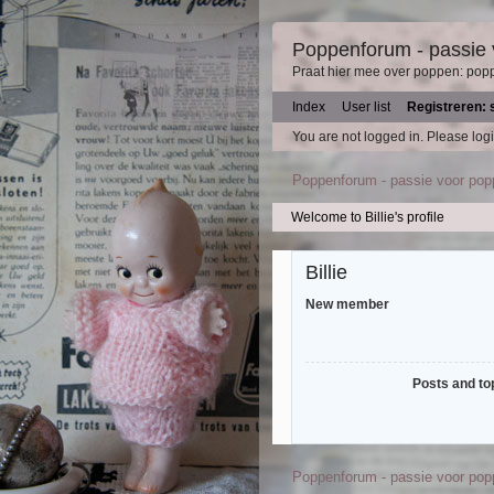
Poppenforum - passie
Praat hier mee over poppen: pop
Index
User list
Registreren: 
You are not logged in.
Please logi
Poppenforum - passie voor po
Welcome to Billie's profile
Billie
New member
Posts and to
Poppenforum - passie voor po