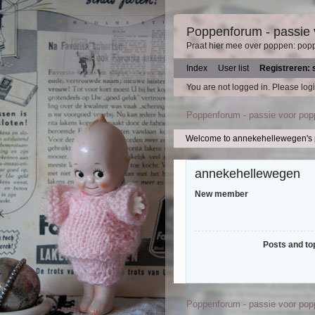
Poppenforum - passie
Praat hier mee over poppen: pop
Index
User list
Registreren: 
You are not logged in.
Please logi
Poppenforum - passie voor po
Welcome to annekehellewegen's p
annekehellewegen
New member
Posts and to
Poppenforum - passie voor po