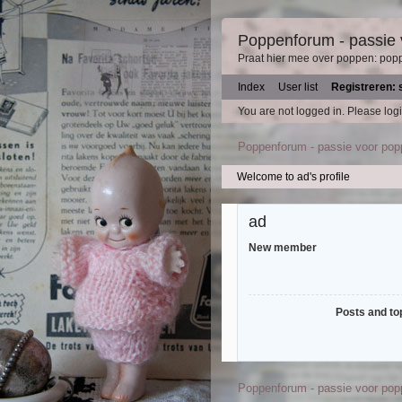
Poppenforum - passie
Praat hier mee over poppen: pop
Index
User list
Registreren: 
You are not logged in.
Please logi
Poppenforum - passie voor po
Welcome to ad's profile
ad
New member
Posts and to
Poppenforum - passie voor po