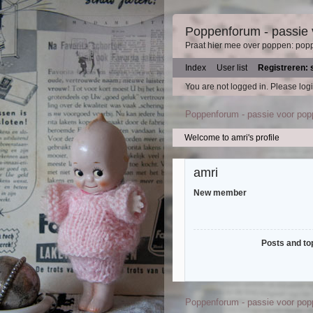
Poppenforum - passie
Praat hier mee over poppen: pop
Index
User list
Registreren: 
You are not logged in.
Please logi
Poppenforum - passie voor po
Welcome to amri's profile
amri
New member
Posts and to
Poppenforum - passie voor po