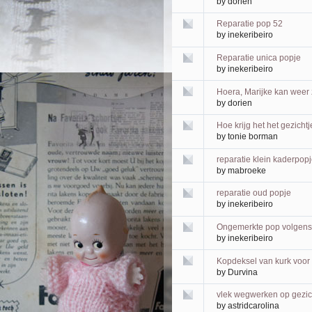
by
dorien
Reparatie pop 52
by
inekeribeiro
Reparatie unica popje
by
inekeribeiro
Hoera, Marijke kan weer 
by
dorien
Hoe krijg het het gezicht
by
tonie borman
reparatie klein kaderpop
by
mabroeke
reparatie oud popje
by
inekeribeiro
Ongemerkte pop volgens 
by
inekeribeiro
Kopdeksel van kurk voor
by
Durvina
vlek wegwerken op gezic
by
astridcarolina