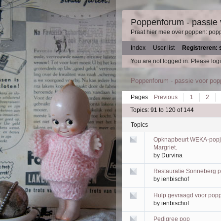
Poppenforum - passie
Praat hier mee over poppen: pop
Index
User list
Registreren: 
You are not logged in.
Please logi
Poppenforum - passie voor po
Pages
Previous
1
2
Topics: 91 to 120 of 144
Topics
Opknapbeurt WEKA-popje
Margriet.
by
Durvina
Restauratie Sonneberg 
by
ienbischof
Hulp gevraagd voor pop
by
ienbischof
Pedigree pop