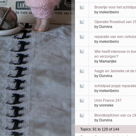
Broertje voor het schildp
by
inekeribeiro
Operatie Rosebud van 29
by
Durvina
reparatie van een cellulo
by
inekeribeiro
Wie heeft interesse in b
en verzorgen?
by
Mamarijke
Aagje en Janneke uit de
by
Durvina
schildpad popje reparati
by
inekeribeiro
Unis France 247
by
vonneke
Blondköpfchen van ca 193
by
Durvina
Topics: 91 to 120 of 144