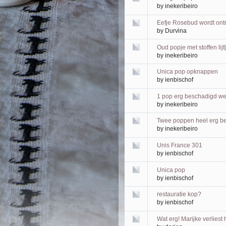
by
inekeribeiro
Eefje Rosebud wordt ontro
by
Durvina
Oud popje met stoffen lijf
by
inekeribeiro
Unica pop opknappen
by
ienbischof
1 pop erg beschadigd w
by
inekeribeiro
Twee poppen heel erg b
by
inekeribeiro
Unis France 301
by
ienbischof
Unica pop
by
ienbischof
restauratie kop?
by
ienbischof
Wat erg! Marijke verliest