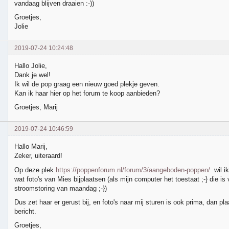
vandaag blijven draaien :-))
Groetjes,
Jolie
2019-07-24 10:24:48
Hallo Jolie,
Dank je wel!
Ik wil de pop graag een nieuw goed plekje geven.
Kan ik haar hier op het forum te koop aanbieden?
Groetjes, Marij
2019-07-24 10:46:59
Hallo Marij,
Zeker, uiteraard!
Op deze plek
https://poppenforum.nl/forum/3/aangeboden-poppen/
wil i
wat foto's van Mies bijplaatsen (als mijn computer het toestaat ;-} die is 
stroomstoring van maandag ;-})
Dus zet haar er gerust bij, en foto's naar mij sturen is ook prima, dan plaat
bericht.
Groetjes,