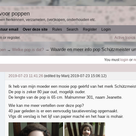
 voor poppen
pen herkennen, verzamelen, (ver)kopen, onderhouden etc.
stuur email
Over deze site
Rules
Search
Register
Login
n or register.
Active topics
→
Waarde en meer info pop Schützmeister u
ppen
→
Welke pop is dat?
You must
login
or
r
2019-07-23 11:41:26
(edited by Marij 2019-07-23 15:06:12)
Ik heb van mijn moeder een mooie pop geërfd van het merk Schützmeis
De pop is zeker 80 jaar oud, mogelijk ouder.
De lengte van de pop is 65 cm. Malnummer 301, naam Jeanette.
Wie kan me meer vertellen over deze pop?
40 jaar geleden is er een eenvoudig taxatieverslag opgemaakt.
Vlgs dit verslag is het lijf van papier maché en het haar is mohair.