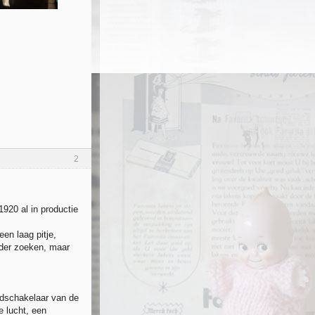
2
20 al in productie
een laag pitje,
rder zoeken, maar
ofdschakelaar van de
 lucht, een