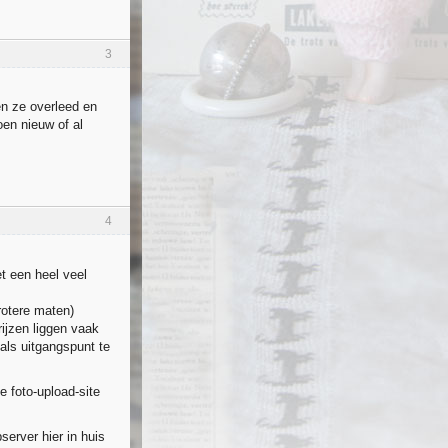
3
en ze overleed en
oen nieuw of al
4
et een heel veel
rotere maten)
ijzen liggen vaak
als uitgangspunt te
ze foto-upload-site
erver hier in huis