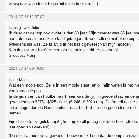
webserver kan slecht tegen 'uitvallende electra' :-)
2019-07-23 11:57:07
Dank je wel Jolie.
Ik denk dat de pop ook ouder is dan 80 jaar. Mijn moeder was 88 jaar to
heeft de pop als heel klein kind gekregen. Ik weet alleen niet of de pop t
tweedehands was. Ze is altijd in het bezit geweest van mijn moeder.
Kan ik jouw wat foto's sturen om bij mijn bericht te plaatsen?
Groetjes, Marij
2019-07-24 09:40:30
Hallo Marij,
Wat een mooie pop! Ze is in een mooie staat, en bij mijn weten is het ni
voorkomende pop.
In de gids van Jan Foulke heb ik een waarde (bij 'in goede staat' en de g
gevonden van $275,- $325 dollar. (€ 246- € 292 euro). De Amerikaanse pr
ietsje hoger dan de Nederlandse, maar het lijkt me een goed idee om dit 
nemen.
Fijn dat de foto's gelukt zijn! (Je mag ze altijd nog opsturen hoor, als de
niet goed zou werken!)
(De electra-monteur is geweest, trouwens, ik hoop dat de computers/webs