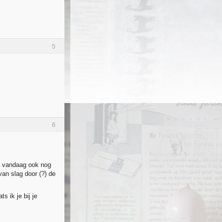
5
6
k vandaag ook nog
van slag door (?) de
s ik je bij je