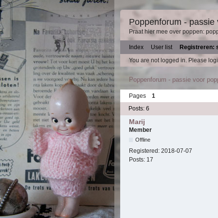
Poppenforum - passie
Praat hier mee over poppen: pop
Index
User list
Registreren: 
You are not logged in.
Please logi
Poppenforum - passie voor po
Pages
1
Posts: 6
Marij
Member
Offline
Registered:
2018-07-07
Posts:
17