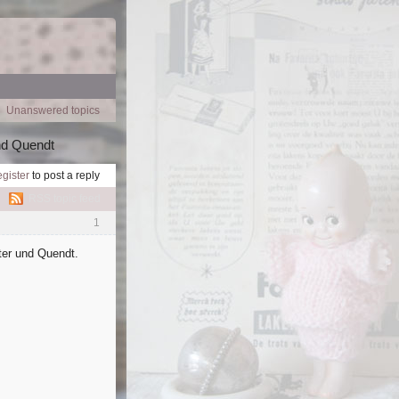
Unanswered topics
nd Quendt
egister
to post a reply
RSS topic feed
1
ter und Quendt.