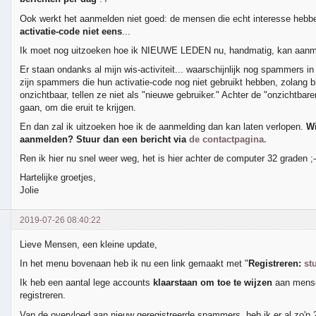
Ook werkt het aanmelden niet goed: de mensen die echt interesse hebbe
activatie-code niet eens
...
Ik moet nog uitzoeken hoe ik NIEUWE LEDEN nu, handmatig, kan aanm
Er staan ondanks al mijn wis-activiteit... waarschijnlijk nog spammers in
zijn spammers die hun activatie-code nog niet gebruikt hebben, zolang b
onzichtbaar, tellen ze niet als "nieuwe gebruiker." Achter de "onzichtbare
gaan, om die eruit te krijgen.
En dan zal ik uitzoeken hoe ik de aanmelding dan kan laten verlopen.
Wi
aanmelden? Stuur dan een bericht via
de contactpagina.
Ren ik hier nu snel weer weg, het is hier achter de computer 32 graden ;-
Hartelijke groetjes,
Jolie
2019-07-26 08:40:22
Lieve Mensen, een kleine update,
In het menu bovenaan heb ik nu een link gemaakt met "
Registreren:
st
Ik heb een aantal lege accounts
klaarstaan om toe te wijzen
aan mensen
registreren.
Van de overvloed aan nieuw geregistreerde spammers, heb ik er al zo'n 