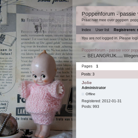
Poppenforum - passie
Praat hier mee over poppen: pop
Index
User list
Registreren: 
You are not logged in.
Please logi
Poppenforum - passie voor po
→
BELANGRIJK..... Wegens
Pages
1
Posts: 3
Jolie
Administrator
Offline
Registered:
2012-01-31
Posts:
993