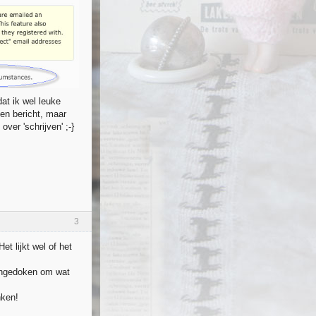
dat ik wel leuke
en bericht, maar
ver 'schrijven' ;-}
3
t lijkt wel of het
 ingedoken om wat
nken!