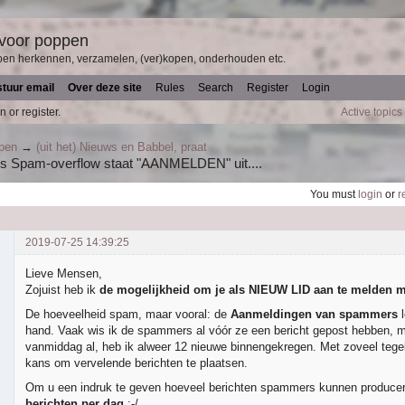
 voor poppen
pen herkennen, verzamelen, (ver)kopen, onderhouden etc.
stuur email
Over deze site
Rules
Search
Register
Login
n or register.
Active topics
ppen
→
(uit het) Nieuws en Babbel, praat
 Spam-overflow staat "AANMELDEN" uit....
You must
login
or
r
2019-07-25 14:39:25
Lieve Mensen,
Zojuist heb ik
de mogelijkheid om je als NIEUW LID aan te melden mo
De hoeveelheid spam, maar vooral: de
Aanmeldingen van spammers
l
hand. Vaak wis ik de spammers al vóór ze een bericht gepost hebben, m
vanmiddag al, heb ik alweer 12 nieuwe binnengekregen. Met zoveel tegeli
kans om vervelende berichten te plaatsen.
Om u een indruk te geven hoeveel berichten spammers kunnen produce
berichten per dag
:-/