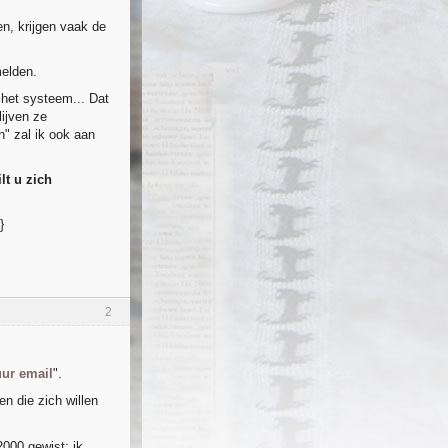
n, krijgen vaak de
elden.
 het systeem... Dat
lijven ze
n" zal ik ook aan
lt u zich
}
2
uur email
".
 die zich willen
2000 gewist; ik