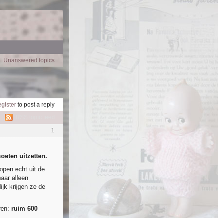
Unanswered topics
egister
to post a reply
RSS topic feed
1
eten uitzetten.
open echt uit de
aar alleen
jk krijgen ze de
ren:
ruim 600