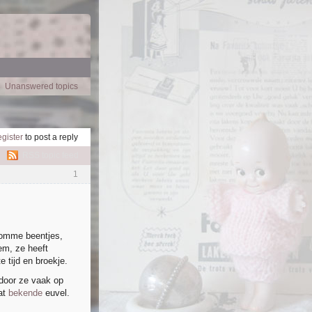
Unanswered topics
!
egister
to post a reply
RSS topic feed
1
kromme beentjes,
em, ze heeft
 tijd en broekje.
rdoor ze vaak op
at
bekende
euvel.