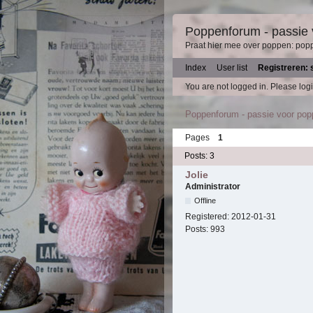
Poppenforum - passie
Praat hier mee over poppen: pop
Index
User list
Registreren: 
You are not logged in.
Please logi
Poppenforum - passie voor po
Pages
1
Posts: 3
Jolie
Administrator
Offline
Registered:
2012-01-31
Posts:
993