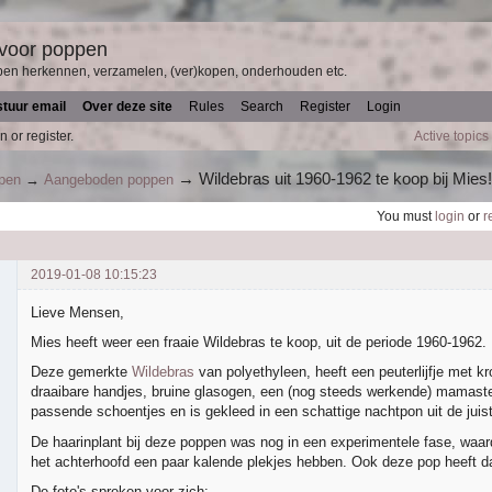
 voor poppen
pen herkennen, verzamelen, (ver)kopen, onderhouden etc.
stuur email
Over deze site
Rules
Search
Register
Login
n or register.
Active topics
→
Wildebras uit 1960-1962 te koop bij Mies
ppen
→
Aangeboden poppen
You must
login
or
r
2019-01-08 10:15:23
Lieve Mensen,
Mies heeft weer een fraaie Wildebras te koop, uit de periode 1960-1962.
Deze gemerkte
Wildebras
van polyethyleen, heeft een peuterlijfje met 
draaibare handjes, bruine glasogen, een (nog steeds werkende) mamast
passende schoentjes en is gekleed in een schattige nachtpon uit de juiste
De haarinplant bij deze poppen was nog in een experimentele fase, waa
het achterhoofd een paar kalende plekjes hebben. Ook deze pop heeft d
De foto's spreken voor zich: