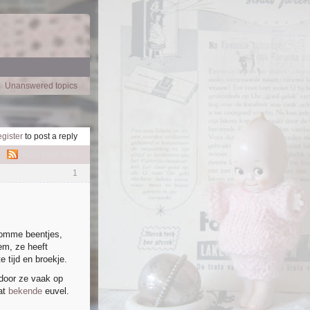
Unanswered topics
!
egister
to post a reply
RSS topic feed
1
kromme beentjes,
em, ze heeft
 tijd en broekje.
rdoor ze vaak op
at
bekende
euvel.