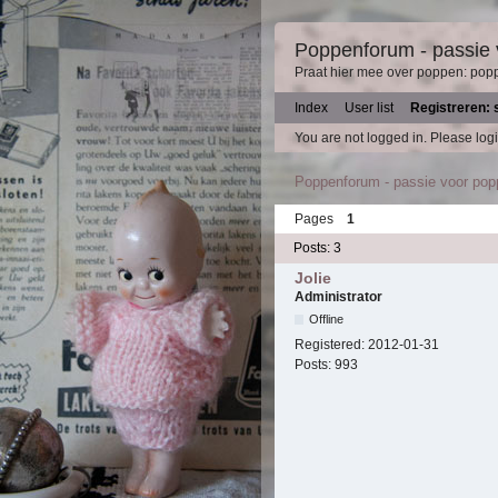
Poppenforum - passie
Praat hier mee over poppen: pop
Index
User list
Registreren: 
You are not logged in.
Please logi
Poppenforum - passie voor po
Pages
1
Posts: 3
Jolie
Administrator
Offline
Registered:
2012-01-31
Posts:
993