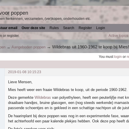
 voor poppen
pen herkennen, verzamelen, (ver)kopen, onderhouden etc.
stuur email
Over deze site
Rules
Search
Register
Login
n or register.
Active topics
→
Wildebras uit 1960-1962 te koop bij Mies
ppen
→
Aangeboden poppen
You must
login
or
r
2019-01-08 10:15:23
Lieve Mensen,
Mies heeft weer een fraaie Wildebras te koop, uit de periode 1960-1962.
Deze gemerkte
Wildebras
van polyethyleen, heeft een peuterlijfje met 
draaibare handjes, bruine glasogen, een (nog steeds werkende) mamast
passende schoentjes en is gekleed in een schattige nachtpon uit de juiste
De haarinplant bij deze poppen was nog in een experimentele fase, waa
het achterhoofd een paar kalende plekjes hebben. Ook deze pop heeft d
De foto's spreken voor zich: