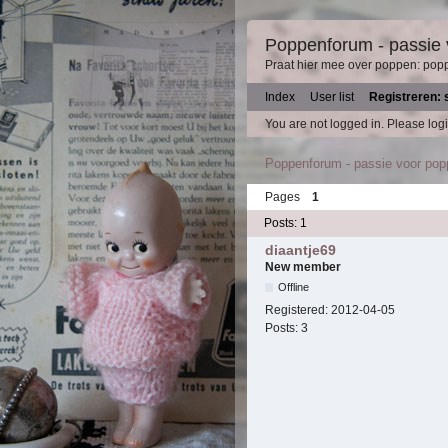
Poppenforum - passie
Praat hier mee over poppen: pop
Index
User list
Registreren: 
You are not logged in.
Please logi
Poppenforum - passie voor po
Pages
1
Posts: 1
diaantje69
New member
Offline
Registered:
2012-04-05
Posts:
3