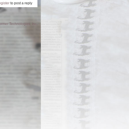
egister
to post a reply
former Technologies, Inc
.