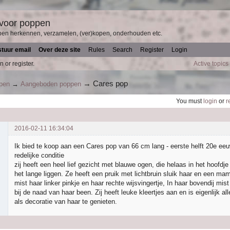
 voor poppen
pen herkennen, verzamelen, (ver)kopen, onderhouden etc.
stuur email
Over deze site
Rules
Search
Register
Login
n or register.
Active topics
→
Cares pop
ppen
→
Aangeboden poppen
You must
login
or
r
2016-02-11 16:34:04
Ik bied te koop aan een Cares pop van 66 cm lang - eerste helft 20e eeu
redelijke conditie
zij heeft een heel lief gezicht met blauwe ogen, die helaas in het hoofdje
het lange liggen. Ze heeft een pruik met lichtbruin sluik haar en een m
mist haar linker pinkje en haar rechte wijsvingertje, In haar bovendij mist
bij de naad van haar been. Zij heeft leuke kleertjes aan en is eigenlijk a
als decoratie van haar te genieten.