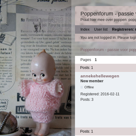
Poppenforum - passie
Praat hier mee over poppen: pop
Index
User list
Registreren: 
You are not logged in.
Please logi
Poppenforum - passie voor po
Pages
1
Posts: 1
annekehellewegen
New member
Offline
Registered:
2016-02-11
Posts:
3
Posts: 1