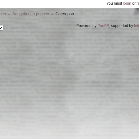
You must
login
or
r
ppen
→
Aangeboden poppen
→
Cares pop
Powered by
PunBB
, supported by
In