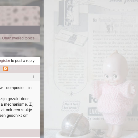
Unanswered topics
egister
to post a reply
RSS topic feed
1
w - composiet - in
 zijn gezakt door
ama mechanisme. Zij
 zij ook een stukje
lleen geschikt om