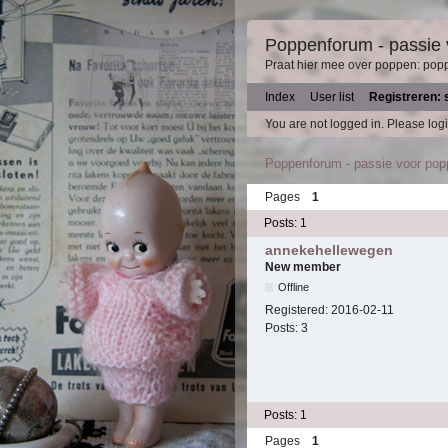
Poppenforum - passie
Praat hier mee over poppen: pop
Index
User list
Registreren: 
You are not logged in.
Please logi
Poppenforum - passie voor po
Pages
1
Posts: 1
annekehellewegen
New member
Offline
Registered:
2016-02-11
Posts:
3
Posts: 1
Pages
1