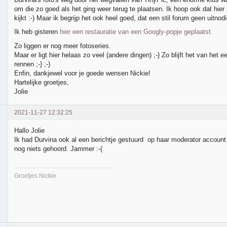
om die zo goed als het ging weer terug te plaatsen. Ik hoop ook dat hier
kijkt :-) Maar ik begrijp het ook heel goed, dat een stil forum geen uitnodig
Ik heb gisteren
hier een restauratie van een Googly-popje geplaatst.
Zo liggen er nog meer fotoseries.
Maar er ligt hier helaas zo veel (andere dingen) ;-} Zo blijft het van het 
rennen ;-} ;-)
Enfin, dankjewel voor je goede wensen Nickie!
Hartelijke groetjes,
Jolie
2021-11-27 12:32:25
Hallo Jolie
Ik had Durvina ook al een berichtje gestuurd op haar moderator account
nog niets gehoord. Jammer :-(
Groetjes Nickie