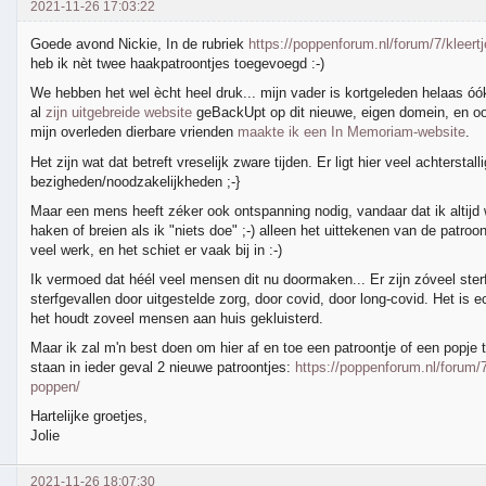
2021-11-26 17:03:22
Goede avond Nickie, In de rubriek
https://poppenforum.nl/forum/7/kleert
heb ik nèt twee haakpatroontjes toegevoegd :-)
We hebben het wel ècht heel druk... mijn vader is kortgeleden helaas óó
al
zijn uitgebreide website
geBackUpt op dit nieuwe, eigen domein, en o
mijn overleden dierbare vrienden
maakte ik een In Memoriam-website
.
Het zijn wat dat betreft vreselijk zware tijden. Er ligt hier veel achterstall
bezigheden/noodzakelijkheden ;-}
Maar een mens heeft zéker ook ontspanning nodig, vandaar dat ik altijd w
haken of breien als ik "niets doe" ;-) alleen het uittekenen van de patroon
veel werk, en het schiet er vaak bij in :-)
Ik vermoed dat héél veel mensen dit nu doormaken... Er zijn zóveel ster
sterfgevallen door uitgestelde zorg, door covid, door long-covid. Het is e
het houdt zoveel mensen aan huis gekluisterd.
Maar ik zal m'n best doen om hier af en toe een patroontje of een popje t
staan in ieder geval 2 nieuwe patroontjes:
https://poppenforum.nl/forum/7
poppen/
Hartelijke groetjes,
Jolie
2021-11-26 18:07:30