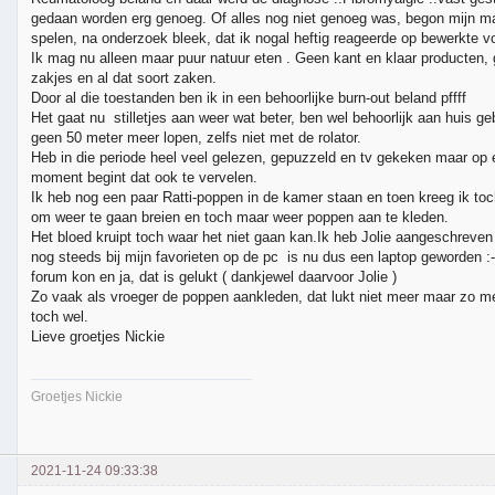
gedaan worden erg genoeg. Of alles nog niet genoeg was, begon mijn ma
spelen, na onderzoek bleek, dat ik nogal heftig reageerde op bewerkte v
Ik mag nu alleen maar puur natuur eten . Geen kant en klaar producten,
zakjes en al dat soort zaken.
Door al die toestanden ben ik in een behoorlijke burn-out beland pffff
Het gaat nu stilletjes aan weer wat beter, ben wel behoorlijk aan huis g
geen 50 meter meer lopen, zelfs niet met de rolator.
Heb in die periode heel veel gelezen, gepuzzeld en tv gekeken maar op
moment begint dat ook te vervelen.
Ik heb nog een paar Ratti-poppen in de kamer staan en toen kreeg ik toc
om weer te gaan breien en toch maar weer poppen aan te kleden.
Het bloed kruipt toch waar het niet gaan kan.Ik heb Jolie aangeschreven
nog steeds bij mijn favorieten op de pc is nu dus een laptop geworden :-)
forum kon en ja, dat is gelukt ( dankjewel daarvoor Jolie )
Zo vaak als vroeger de poppen aankleden, dat lukt niet meer maar zo me
toch wel.
Lieve groetjes Nickie
Groetjes Nickie
2021-11-24 09:33:38