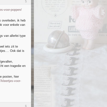
5
jes-voor-poppen/
k overleden, ik heb
ok voor enkele van
igs van allerlei type
el iets zit te
tjes.... Ook dat is
fgevallen,
cht een tragedie en
e posten, hier
/kleertjes-voor-
6