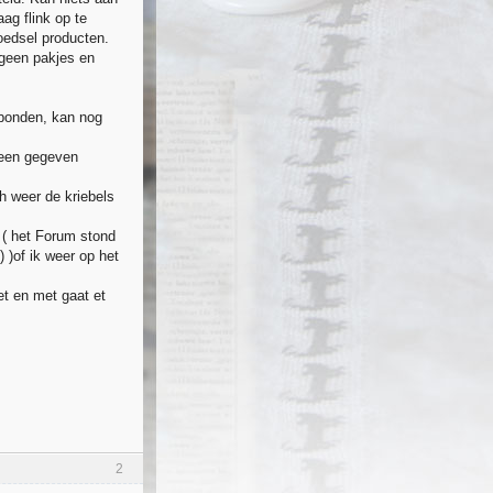
ag flink op te
oedsel producten.
 geen pakjes en
ebonden, kan nog
 een gegeven
h weer de kriebels
 ( het Forum stond
 )of ik weer op het
t en met gaat et
2