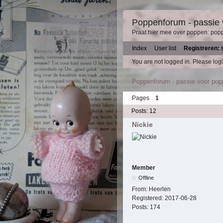
Poppenforum - passie
Praat hier mee over poppen: pop
Index
User list
Registreren: 
You are not logged in.
Please logi
Poppenforum - passie voor po
Pages
1
Posts: 12
Nickie
Member
Offline
From:
Heerlen
Registered:
2017-06-28
Posts:
174