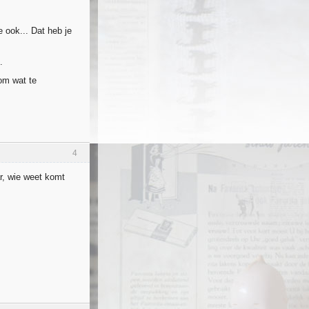
e ook... Dat heb je
.
 om wat te
4
ar, wie weet komt