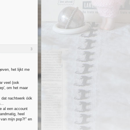
3
even, het lijkt me
ar veel (ook
eep', om het maar
l dat nachtwerk óók
...
ie al een account
andmatig, heel
van mijn pop?!" en