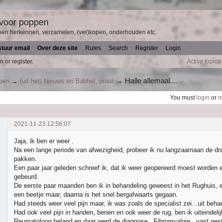
 voor poppen
pen herkennen, verzamelen, (ver)kopen, onderhouden etc.
stuur email
Over deze site
Rules
Search
Register
Login
n or register.
Active topics
→
Halle allemaal....
ppen
→
(uit het) Nieuws en Babbel, praat
You must
login
or
r
2021-11-23 12:56:07
Jaja, ik ben er weer .
Na een lange periode van afwezigheid, probeer ik nu langzaamaan de dr
pakken.
Een paar jaar geleden schreef ik, dat ik weer geopereerd moest worden e
gebeurd.
De eerste paar maanden ben ik in behandeling geweest in het Rughuis, e
een beetje maar, daarna is het snel bergafwaarts gegaan.
Had steeds weer veel pijn maar, ik was zoals de specialist zei...uit beha
Had ook veel pijn in handen, benen en ook weer de rug, ben ik uiteindelij
Reumatoloog beland en daar werd de diagnose ..Fibromyalgie ..vast gest