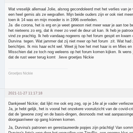
Wat vreselijk allemaal Jolie, alsnog gecondoleerd met het verlies van je 
een heel gemis als ze wegvallen. Mijn beide ouders zijn er ook niet meer.
toen ik 14 was en mijn moeder is in 1996 overleden.
Ja die corona, het is erg en je weet gewoon niet meer waar je aan toe be
het nieteens zo erg, dat ik meer zo veel de deur uit kan. Ik heb je patroo
vind ze prachtig. Ik heb vandaag nogeens op het forum gespit en kwam 
Durvina tegen. Wat jammer dat zij niet meer op het forum zit. Wat had z
berichtjes. Ik mis haar echt wel. Weet jij hoe het met haar is en Mies en
Misschien dat ze toch nog weleens op het forum komen kijken. Ik wens j
dat de rust weer terug komt .lieve groetjes Nickie
Groetjes Nickie
2021-11-27 11:17:18
Dankjewel Nickie; dat lijkt me ook erg zeg, op je 14e al je vader verliezen
Ja, je hebt gelijk, het is vooral het onzekere vooruitzicht van de covid-cr
dat de 'gewone zorg' en de basis-dingen, desnoods met wat aanpassinge
doorgaan/weer op gang kùnnen komen.
Ja, Durvina's patronen en gerestaureerde popjes zijn pràchtig! Van somm
Durvina's foto's weg door het wegvallen van TinyPic, een enorme klus w