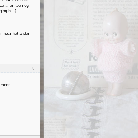
 ze af en toe nog
ing is :-}
een naar het ander
8
 maar..