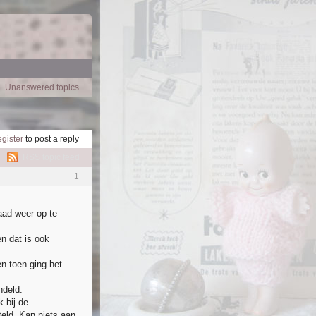
Unanswered topics
egister
to post a reply
RSS topic feed
1
aad weer op te
n dat is ook
n toen ging het
ndeld.
k bij de
eld. Kan niets aan