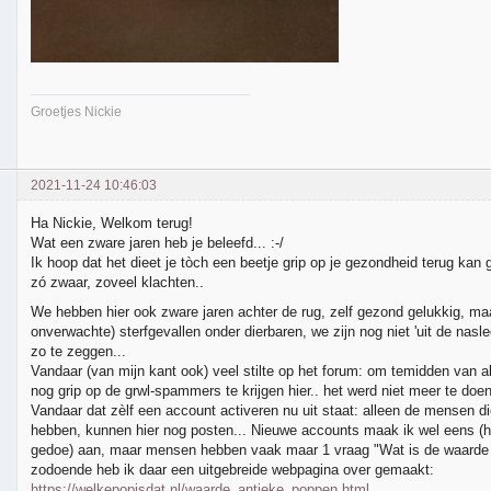
Groetjes Nickie
2021-11-24 10:46:03
Ha Nickie, Welkom terug!
Wat een zware jaren heb je beleefd... :-/
Ik hoop dat het dieet je tòch een beetje grip op je gezondheid terug kan g
zó zwaar, zoveel klachten..
We hebben hier ook zware jaren achter de rug, zelf gezond gelukkig, ma
onverwachte) sterfgevallen onder dierbaren, we zijn nog niet 'uit de nasl
zo te zeggen...
Vandaar (van mijn kant ook) veel stilte op het forum: om temidden van a
nog grip op de grwl-spammers te krijgen hier.. het werd niet meer te doen
Vandaar dat zèlf een account activeren nu uit staat: alleen de mensen d
hebben, kunnen hier nog posten... Nieuwe accounts maak ik wel eens (h
gedoe) aan, maar mensen hebben vaak maar 1 vraag "Wat is de waarde 
zodoende heb ik daar een uitgebreide webpagina over gemaakt:
https://welkepopisdat.nl/waarde_antieke_poppen.html