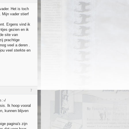
vader. Het is toch
 Mijn vader stierf
nt. Ergens vind ik
ntjes gezien en ik
de site van
ij prachtige
 nog veel a deren .
ou veel sterkte en
7
 :-/
isis. Ik hoop vooral
n, kunnen blijven
ige pagina's zijn
as dat voor haar