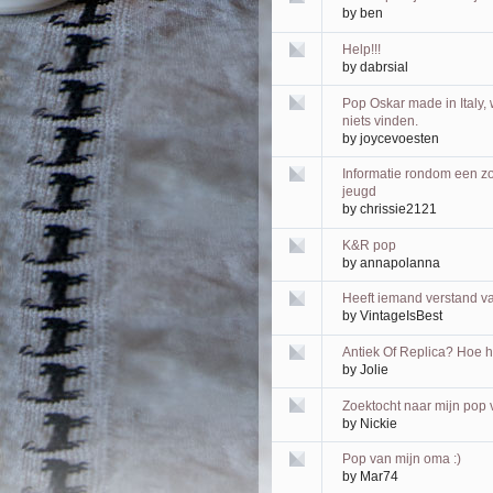
by
ben
Help!!!
by
dabrsial
Pop Oskar made in Italy,
niets vinden.
by
joycevoesten
Informatie rondom een zo
jeugd
by
chrissie2121
K&R pop
by
annapolanna
Heeft iemand verstand v
by
VintageIsBest
Antiek Of Replica? Hoe he
by
Jolie
Zoektocht naar mijn pop 
by
Nickie
Pop van mijn oma :)
by
Mar74