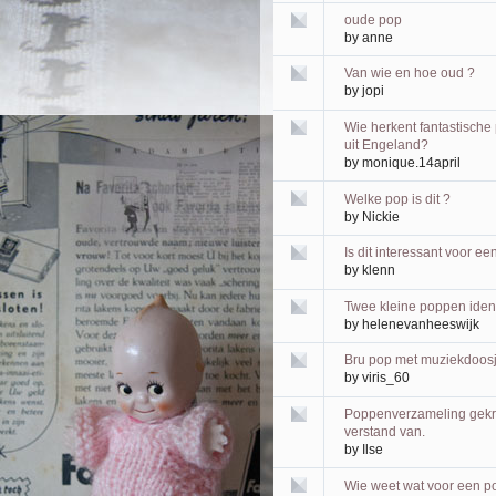
oude pop
by
anne
Van wie en hoe oud ?
by
jopi
Wie herkent fantastische
uit Engeland?
by
monique.14april
Welke pop is dit ?
by
Nickie
Is dit interessant voor 
by
klenn
Twee kleine poppen ident
by
helenevanheeswijk
Bru pop met muziekdoos
by
viris_60
Poppenverzameling gekre
verstand van.
by
Ilse
Wie weet wat voor een po