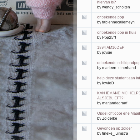
hiervan is?
by
wendy_scholten
onbekende pop
by
fabiennecallemeyn
onbekende pop in huis
by
Ppp25*!
1894 AM10DEP
by
joysie
onbekende schildpadpo
by
marleen_einerhand
help deze student aan in
by
lowieD
KAN IEMAND MIJ HELP
ALSJEBLIEFT?!
by
marjandegraaf
Opgelicht door ene Maai
by
Zolderke
Gevonden op zolder
by
tineke_luimstra