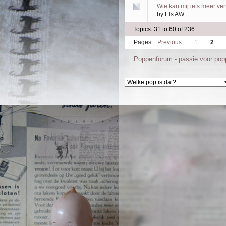
Wie kan mij iets meer ver
by
Els AW
Topics: 31 to 60 of 236
Pages
Previous
1
2
Poppenforum - passie voor po