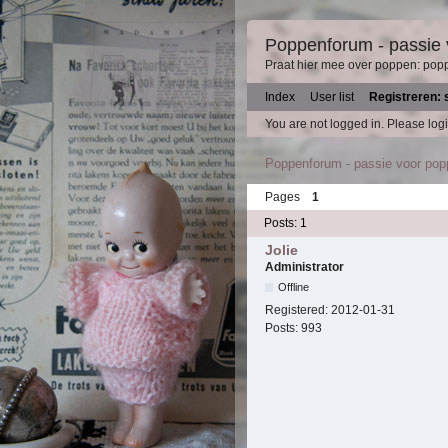
Poppenforum - passie
Praat hier mee over poppen: pop
Index
User list
Registreren: 
You are not logged in.
Please logi
Poppenforum - passie voor po
Pages
1
Posts: 1
Jolie
Administrator
Offline
Registered:
2012-01-31
Posts:
993