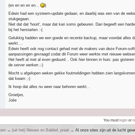
(en en en en en...
)
Edwin had een systeem-update gedaan, en daarbij was een van de webs
stukgegaan.
Niet dat dat 'hoort', maar dat kan soms gebeuren. Dan begeeft een hard
bij het herstarten :-(
Gelukkig hadden we een goede en recente backup, maar voordat alles 
werkt....
Edwin heeft ook nog contact gehad met de makers van deze Forum-soft
aanpassingen gevraagd zodat dit Forum weer werkte met nieuwe webser
Het heeft al met al even geduurd... Ook hier binnen in huis: pas gisteren
de server werken ;-)
Mocht u afgelopen weken gekke foutmeldingen hebben zien langskomen
dat kwam ;-)
Ik hoop dat alles nu weer naar behoren werkt...
Groetjes,
Jolie
You must
login
or
r
ppen
→
(uit het) Nieuws en Babbel, praat
→
Al onze sites zijn uit de lucht gewe