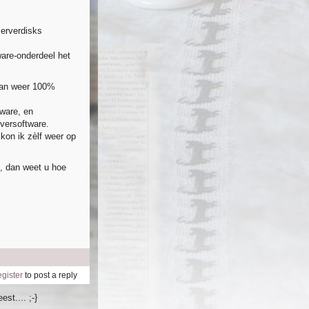
erverdisks
ware-onderdeel het
dan weer 100%
ware, en
versoftware.
 kon ik zèlf weer op
, dan weet u hoe
egister
to post a reply
est.... ;-}