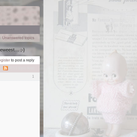
Unanswered topics
eweest.... ;-}
egister
to post a reply
RSS topic feed
1