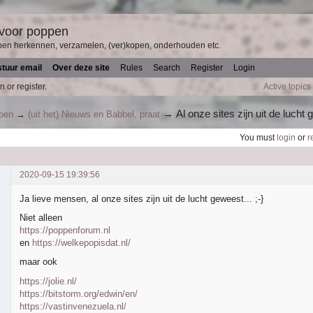
 voor poppen
pen herkennen, verzamelen, (ver)kopen, onderhouden etc.
stuur email
Over deze site
Rules
Search
Register
Login
n or register.
Active topics
→
Al onze sites zijn uit de lucht g
ppen
→
(uit het) Nieuws en Babbel, praat
You must
login
or
r
2020-09-15 19:39:56
Ja lieve mensen, al onze sites zijn uit de lucht geweest... ;-}
Niet alleen
https://poppenforum.nl
en
https://welkepopisdat.nl/
maar ook
https://jolie.nl/
https://bitstorm.org/edwin/en/
https://vastinvenezuela.nl/