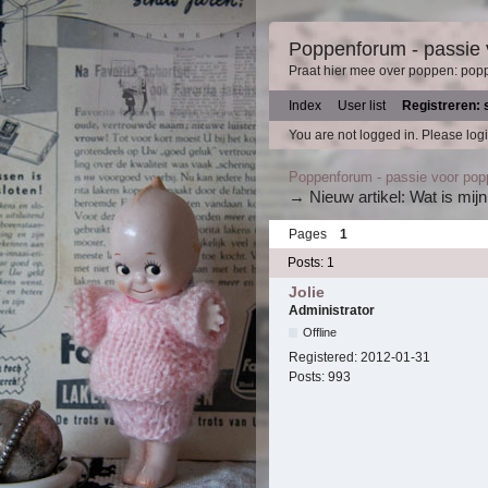
Poppenforum - passie
Praat hier mee over poppen: pop
Index
User list
Registreren: 
You are not logged in.
Please logi
Poppenforum - passie voor po
→
Nieuw artikel: Wat is mij
Pages
1
Posts: 1
Jolie
Administrator
Offline
Registered:
2012-01-31
Posts:
993