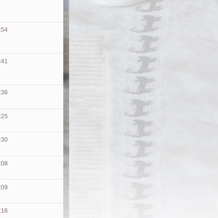
:54
:41
:36
:25
:30
:08
:09
:16