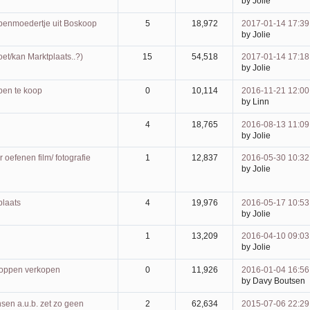
by Jolie
ppenmoedertje uit Boskoop
5
18,972
2017-01-14 17:39
by Jolie
doet/kan Marktplaats..?)
15
54,518
2017-01-14 17:18
by Jolie
pen te koop
0
10,114
2016-11-21 12:00
by Linn
4
18,765
2016-08-13 11:09
by Jolie
oefenen film/ fotografie
1
12,837
2016-05-30 10:32
by Jolie
plaats
4
19,976
2016-05-17 10:53
by Jolie
1
13,209
2016-04-10 09:03
by Jolie
 poppen verkopen
0
11,926
2016-01-04 16:56
by Davy Boutsen
sen a.u.b. zet zo geen
2
62,634
2015-07-06 22:29