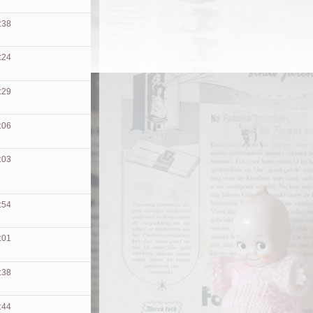
:38
:24
:29
:06
:03
:54
:01
:38
:44