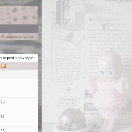
Unanswered topics
er
to post a new topic
RSS forum feed
:20
:11
:03