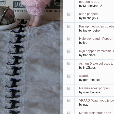
poppen te oop
by
Mummyfrom2
oude poppen
by
michatje74
Pas op met kopen op eb
by
inekeribeiro
Hulp gevraagd - Poppen 
by
ivo
mijn poppen verzammelin
by
francisca
Ashton Drake collectie t
by
NLZkaos
waarde
by
gerommeke
Memisa zoekt poppen
by
yves.boussen
VRAAG: Waar koop je po
by
paul
Mooie grote bruids pop