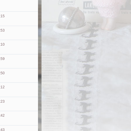
:15
:53
:10
:59
:50
:12
:23
:42
:43