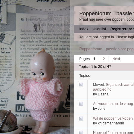
Poppenforum - passie
Praat hier mee over poppen: pop
Index
User list
Registreren: 
You are not logged in.
Please logi
Poppenforum - passie voor po
Pages
1
2
Next
Topics: 1 to 30 of 47
Topics
Moved:
Gigantisch aanta
aanbieding
by
Dasha
Antwoorden op de vraag:
by
Jolie
Wil de poppen verkopen
by
krijgsmanharold
Hoeveel fouten mag een 