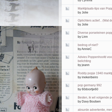
by
Cynthia
Marktplaats-tips van Po
by
Jolie
Oplichters actief... (Wat 
by
Jolie
Diverse porseleinen pop
by
Linn
bedrog of niet?
by
AnnieC
Advies Poppenhoofd voor 
belichting
by
jeann
Roddy popje 1940 markt
by
inekeribeiro
pop germany 992
by
60doortje60
Besten, ik wil volgende
by
Davy Boutsen
absurde advertentie, men