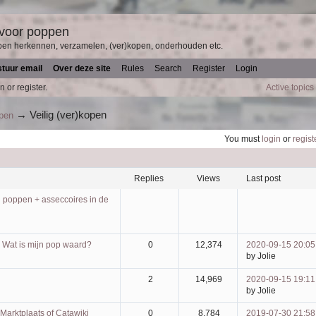
 voor poppen
pen herkennen, verzamelen, (ver)kopen, onderhouden etc.
stuur email
Over deze site
Rules
Search
Register
Login
n or register.
Active topics
→
Veilig (ver)kopen
ppen
You must
login
or
regist
replies
views
last post
l poppen + asseccoires in de
 Wat is mijn pop waard?
0
12,374
2020-09-15 20:05
by Jolie
2
14,969
2020-09-15 19:11
by Jolie
Marktplaats of Catawiki
0
8,784
2019-07-30 21:58