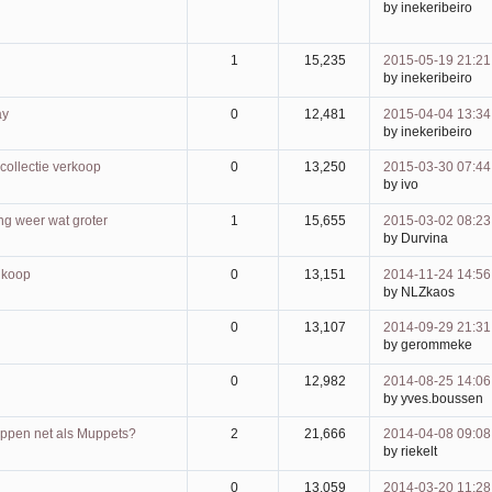
by inekeribeiro
1
15,235
2015-05-19 21:21
by inekeribeiro
ay
0
12,481
2015-04-04 13:34
by inekeribeiro
collectie verkoop
0
13,250
2015-03-30 07:44
by ivo
g weer wat groter
1
15,655
2015-03-02 08:23
by Durvina
e koop
0
13,151
2014-11-24 14:56
by NLZkaos
0
13,107
2014-09-29 21:31
by gerommeke
0
12,982
2014-08-25 14:06
by yves.boussen
ppen net als Muppets?
2
21,666
2014-04-08 09:08
by riekelt
0
13,059
2014-03-20 11:28