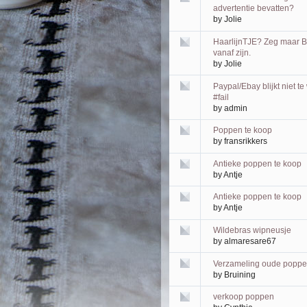
advertentie bevatten?
by
Jolie
HaarlijnTJE? Zeg maar Br
vanaf zijn.
by
Jolie
Paypal/Ebay blijkt niet te
#fail
by
admin
Poppen te koop
by
fransrikkers
Antieke poppen te koop
by
Antje
Antieke poppen te koop
by
Antje
Wildebras wipneusje
by
almaresare67
Verzameling oude poppe
by
Bruining
verkoop poppen