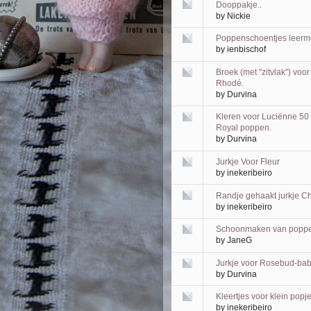
Dooppakje..
by
Nickie
Poppenschoentjes leer
by
ienbischof
Broek (met "zitvlak") voo
Rhodé.
by
Durvina
Kleren voor Luciënne 50
Royal poppen.
by
Durvina
Jurkje Voor Fleur
by
inekeribeiro
Randje gehaakt jurkje Ch
by
inekeribeiro
Schoonmaken van poppe
by
JaneG
Jurkje voor Rosebud-bab
by
Durvina
Kleertjes voor klein popj
by
inekeribeiro