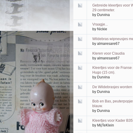
Gebreide kleertjes voor
29 centimeter.
by
Durvina
Vraagje...
by
Nickie
Wildebras wipneusjes me
by
almaresare67
Kleren voor Claudia
by
almaresare67
Kleertjes voor de Frans
Hugo (15 cm).
by
Durvina
De Wildebrasjes worden
by
Durvina
Bob en Bas, peuterpopjes
blauw.
by
Durvina
Kleertjes voor Kader B35
by
MijTeKlein