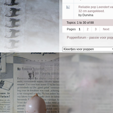
Reliable pop Leendert v
32 cm aangekleed.
by
Durvina
Topics: 1 to 30 of 88
Pages
1
2
3
Next
Poppenforum - passie voor po