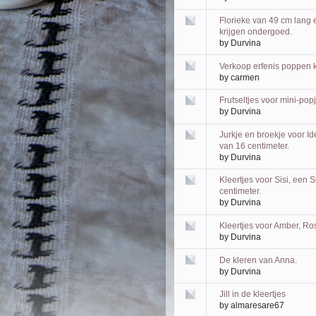
Florieke van 49 cm lang
krijgen ondergoed.
by
Durvina
Verkoop erfenis poppen k
by
carmen
Frutseltjes voor mini-pop
by
Durvina
Jurkje en broekje voor I
van 16 centimeter.
by
Durvina
Kleertjes voor Sisi, een
centimeter.
by
Durvina
Kleertjes voor Amber, Ro
by
Durvina
De kleren van Anna.
by
Durvina
Jill in de kleertjes
by
almaresare67